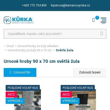
+420 773 724 800
krpatova@kamenovyroba.cz
Hledat
Úvod
Urnové hroby ze žuly skladem
Světlá žula
Urnové hroby ze žuly 90 x 70 cm
Urnové hroby 90 x 70 cm světlá žula
Zobrazit filtr
POSLEDNÍ VOLNÝ KUS
POSLEDNÍ VOLNÝ KUS
AKCE
AKCE
VÝPRODEJ
VÝPRODEJ