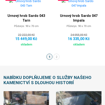
Urnový hrob Sardo 043
Urnový hrob Sardo 047
Tarn
Impala
Půdorys: 90 x 70 cm
Půdorys: 90 x 70 cm
22 222,00 Kč
24 055,00 Kč
15 449,00 Kč
16 335,00 Kč
skladem
skladem
1
2
(aktuální)
NABÍDKU DOPLŇUJEME O SLUŽBY NAŠEHO
KAMENICTVÍ S DLOUHOU HISTORIÍ