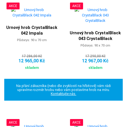
AKCE
AKCE
Urnový hrob CrystalBlack
Urnový hrob CrystalBlack
042 Impala
043 CrystalBlack
Půdorys: 90 x 70 cm
Půdorys: 90 x 70 cm
17 286,00 Kč
17 290,00 Kč
12 965,00 Kč
12 967,00 Kč
skladem
skladem
Na přání zákazníka (nebo dle zvyklostí na hřbitově) vám rádi
upravíme rozměr hrobu nebo vám postavíme hrob na míru.
Kontaktujte nás.
AKCE
AKCE