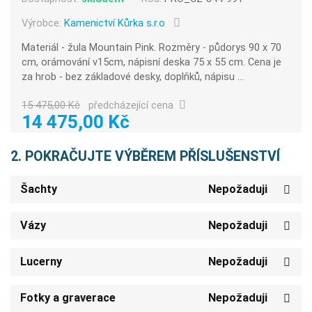
Výrobce:
Kamenictví Kůrka s.r.o
Materiál - žula Mountain Pink. Rozměry - půdorys 90 x 70
cm, orámování v15cm, nápisní deska 75 x 55 cm. Cena je
za hrob - bez základové desky, doplňků, nápisu ...
15 475,00 Kč
předcházející cena
14 475,00 Kč
2. POKRAČUJTE VÝBĚREM PŘÍSLUŠENSTVÍ
Šachty
Nepožaduji
Vázy
Nepožaduji
Lucerny
Nepožaduji
Fotky a graverace
Nepožaduji