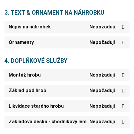
3. TEXT & ORNAMENT NA NÁHROBKU
Nápis na náhrobek
Nepožaduji
Ornamenty
Nepožaduji
4. DOPLŇKOVÉ SLUŽBY
Montáž hrobu
Nepožaduji
Základ pod hrob
Nepožaduji
Likvidace starého hrobu
Nepožaduji
Základová deska - chodníkový lem
Nepožaduji