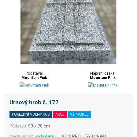
Podstava:
Nápisní deska:
Mountain Pink
Mountain Pink
Urnový hrob č. 177
POSLEDNÍ VOLNÝ KUS
AKCE
VÝPRODEJ
Půdorys:
90 x 70 cm
Dostupnost:
skladem
Kód:
PRO_CZ-844-991