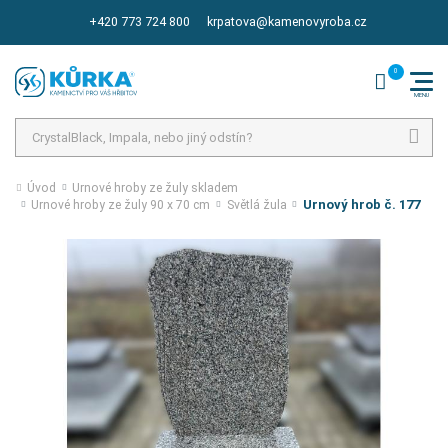
+420 773 724 800
krpatova@kamenovyroba.cz
Hledat
Úvod
Urnové hroby ze žuly skladem
Urnový hrob č. 177
Urnové hroby ze žuly 90 x 70 cm
Světlá žula