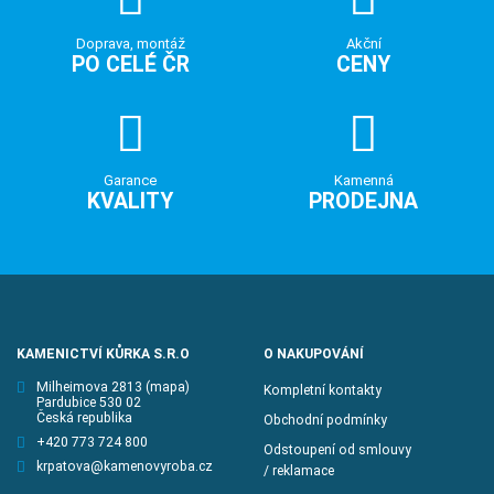
Doprava, montáž
Akční
PO CELÉ ČR
CENY
Garance
Kamenná
KVALITY
PRODEJNA
KAMENICTVÍ KŮRKA S.R.O
O NAKUPOVÁNÍ
Milheimova 2813
(mapa)
Kompletní kontakty
Pardubice 530 02
Česká republika
Obchodní podmínky
+420 773 724 800
Odstoupení od smlouvy
krpatova@kamenovyroba.cz
/ reklamace