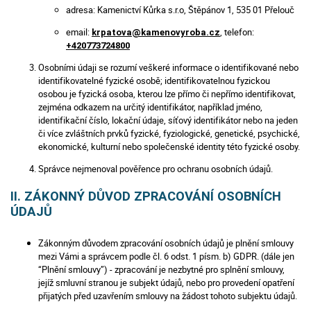
adresa: Kamenictví Kůrka s.r.o, Štěpánov 1, 535 01 Přelouč
email:
, telefon:
krpatova@kamenovyroba.cz
+420773724800
Osobními údaji se rozumí veškeré informace o identifikované nebo
identifikovatelné fyzické osobě; identifikovatelnou fyzickou
osobou je fyzická osoba, kterou lze přímo či nepřímo identifikovat,
zejména odkazem na určitý identifikátor, například jméno,
identifikační číslo, lokační údaje, síťový identifikátor nebo na jeden
či více zvláštních prvků fyzické, fyziologické, genetické, psychické,
ekonomické, kulturní nebo společenské identity této fyzické osoby.
Správce nejmenoval pověřence pro ochranu osobních údajů.
II. ZÁKONNÝ DŮVOD ZPRACOVÁNÍ OSOBNÍCH
ÚDAJŮ
Zákonným důvodem zpracování osobních údajů je plnění smlouvy
mezi Vámi a správcem podle čl. 6 odst. 1 písm. b) GDPR. (dále jen
“Plnění smlouvy”) - zpracování je nezbytné pro splnění smlouvy,
jejíž smluvní stranou je subjekt údajů, nebo pro provedení opatření
přijatých před uzavřením smlouvy na žádost tohoto subjektu údajů.