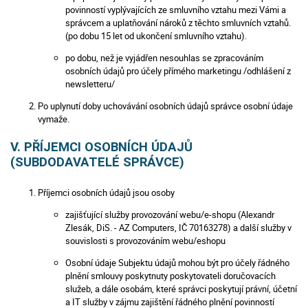
povinností vyplývajících ze smluvního vztahu mezi Vámi a
správcem a uplatňování nároků z těchto smluvních vztahů.
(po dobu 15 let od ukončení smluvního vztahu).
po dobu, než je vyjádřen nesouhlas se zpracováním
osobních údajů pro účely přímého marketingu /odhlášení z
newsletteru/
Po uplynutí doby uchovávání osobních údajů správce osobní údaje
vymaže.
V. PŘÍJEMCI OSOBNÍCH ÚDAJŮ
(SUBDODAVATELÉ SPRÁVCE)
Příjemci osobních údajů jsou osoby
zajišťující služby provozování webu/e-shopu (Alexandr
Zlesák, DiS. - AZ Computers, IČ 70163278) a další služby v
souvislosti s provozováním webu/eshopu
Osobní údaje Subjektu údajů mohou být pro účely řádného
plnění smlouvy poskytnuty poskytovateli doručovacích
služeb, a dále osobám, které správci poskytují právní, účetní
a IT služby v zájmu zajištění řádného plnění povinností