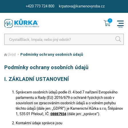
+420 773 724 800
krpatova@kamenovyroba.cz
Hledat
Úvod
Podmínky ochrany osobních údajů
Podmínky ochrany osobních údajů
I. ZÁKLADNÍ USTANOVENÍ
Správcem osobních údajů podle čl. 4 bod 7 nařízení Evropského
parlamentu a Rady (EU) 2016/679 o ochraně fyzických osob v
souvislosti se zpracováním osobních údajů a o volném pohybu
těchto údajů (dále jen: „GDPR”) je Kamenictví Kůrka s.r.o, Štěpánov
1, 535 01 Přelouč, IČ:
(dále jen: „správce“).
08887934
Kontaktní údaje správce jsou