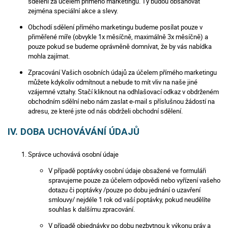
sdělení za účelem přímého marketingu. Ty budou obsahovat
zejména speciální akce a slevy.
Obchodí sdělení přímého marketingu budeme posílat pouze v
přiměřené míře (obvykle 1x měsíčně, maximálně 3x měsíčně) a
pouze pokud se budeme oprávněně domnívat, že by vás nabídka
mohla zajímat.
Zpracování Vašich osobních údajů za účelem přímého marketingu
můžete kdykoliv odmítnout a nebude to mít vliv na naše jiné
vzájemné vztahy. Stačí kliknout na odhlašovací odkaz v obdrženém
obchodním sdělní nebo nám zaslat e-mail s příslušnou žádostí na
adresu, ze které jste od nás obdrželi obchodní sdělení.
IV. DOBA UCHOVÁVÁNÍ ÚDAJŮ
Správce uchovává osobní údaje
V případě poptávky osobní údaje obsažené ve formuláři
spravujeme pouze za účelem odpovědi nebo vyřízení vašeho
dotazu či poptávky /pouze po dobu jednání o uzavření
smlouvy/ nejdéle 1 rok od vaší poptávky, pokud neudělíte
souhlas k dalšímu zpracování.
V případě objednávky po dobu nezbytnou k výkonu práv a