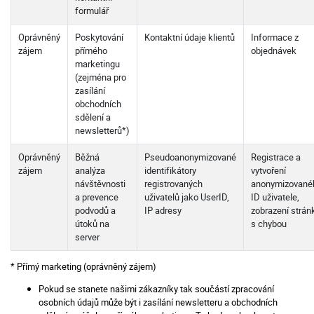
formulář
Oprávněný
Poskytování
Kontaktní údaje klientů
Informace z
zájem
přímého
objednávek
marketingu
(zejména pro
zasílání
obchodních
sdělení a
newsletterů*)
Oprávněný
Běžná
Pseudoanonymizované
Registrace a
zájem
analýza
identifikátory
vytvoření
návštěvnosti
registrovaných
anonymizované
a prevence
uživatelů jako UserID,
ID uživatele,
podvodů a
IP adresy
zobrazení strán
útoků na
s chybou
server
* Přímý marketing (oprávněný zájem)
Pokud se stanete našimi zákazníky tak součástí zpracování
osobních údajů může být i zasílání newsletteru a obchodních