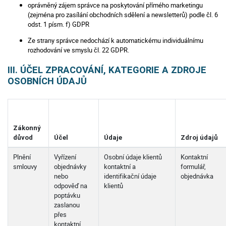
oprávněný zájem správce na poskytování přímého marketingu
(zejména pro zasílání obchodních sdělení a newsletterů) podle čl. 6
odst. 1 písm. f) GDPR
Ze strany správce nedochází k automatickému individuálnímu
rozhodování ve smyslu čl. 22 GDPR.
III. ÚČEL ZPRACOVÁNÍ, KATEGORIE A ZDROJE
OSOBNÍCH ÚDAJŮ
Zákonný
důvod
Účel
Údaje
Zdroj údajů
Plnění
Vyřízení
Osobní údaje klientů
Kontaktní
smlouvy
objednávky
kontaktní a
formulář,
nebo
identifikační údaje
objednávka
odpověď na
klientů
poptávku
zaslanou
přes
kontaktní