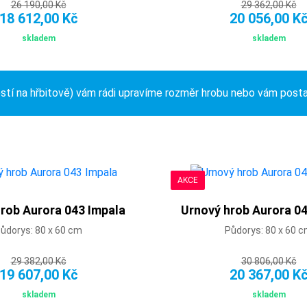
26 190,00 Kč
29 362,00 Kč
18 612,00 Kč
20 056,00 K
skladem
skladem
ostí na hřbitově) vám rádi upravíme rozměr hrobu nebo vám post
AKCE
rob Aurora 043 Impala
Urnový hrob Aurora 0
ůdorys: 80 x 60 cm
Půdorys: 80 x 60 
29 382,00 Kč
30 806,00 Kč
19 607,00 Kč
20 367,00 K
skladem
skladem