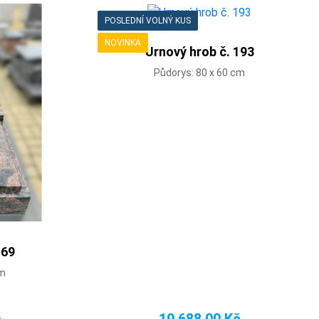
POSLEDNÍ VOLNÝ KUS
NOVINKA
Urnový hrob č. 193
Půdorys: 80 x 60 cm
169
cm
č
19 688,00 Kč