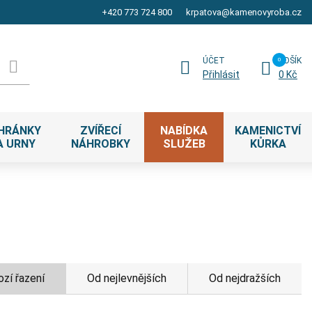
+420 773 724 800
krpatova@kamenovyroba.cz
ÚČET
KOŠÍK
Přihlásit
0 Kč
HRÁNKY
ZVÍŘECÍ
NABÍDKA
KAMENICTVÍ
A URNY
NÁHROBKY
SLUŽEB
KŮRKA
zí řazení
Od nejlevnějších
Od nejdražších