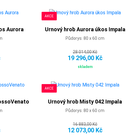
AKCE
os Aurora
Urnový hrob Aurora úkos Impala
cm
Půdorys: 80 x 60 cm
28 014,00 Kč
č
19 296,00 Kč
skladem
AKCE
RossoVenato
Urnový hrob Misty 042 Impala
cm
Půdorys: 80 x 60 cm
16 883,00 Kč
č
12 073,00 Kč