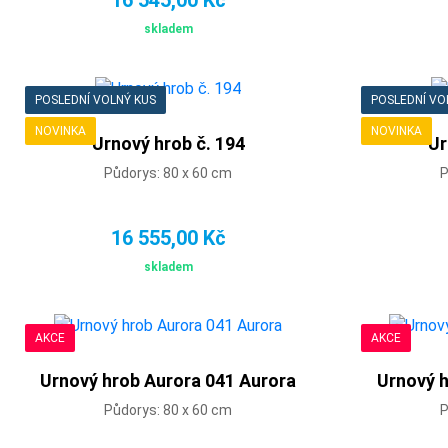
skladem
POSLEDNÍ VOLNÝ KUS
POSLEDNÍ VO
NOVINKA
NOVINKA
Urnový hrob č. 194
Ur
Půdorys: 80 x 60 cm
P
16 555,00 Kč
skladem
AKCE
AKCE
Urnový hrob Aurora 041 Aurora
Urnový h
Půdorys: 80 x 60 cm
P