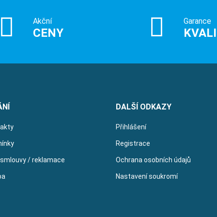
Akční
Garance
CENY
KVAL
ÁNÍ
DALŠÍ ODKAZY
takty
Přihlášení
ínky
Registrace
 smlouvy / reklamace
Ochrana osobních údajů
ba
Nastavení soukromí