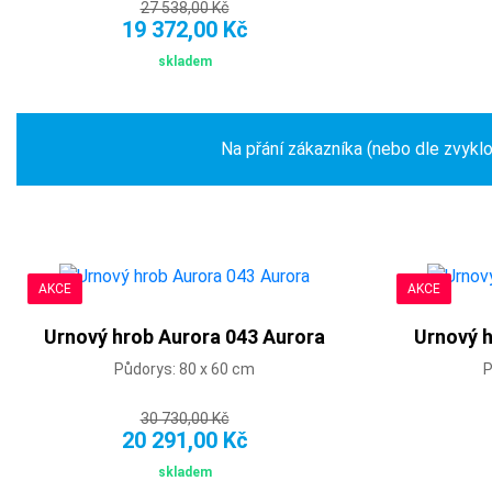
27 538,00 Kč
19 372,00 Kč
skladem
Na přání zákazníka (nebo dle zvykl
AKCE
AKCE
Urnový hrob Aurora 043 Aurora
Urnový h
Půdorys: 80 x 60 cm
P
30 730,00 Kč
20 291,00 Kč
skladem