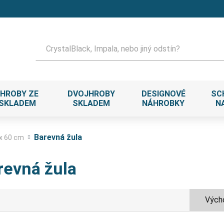
Hledat
HROBY ZE
DVOJHROBY
DESIGNOVÉ
SC
 SKLADEM
SKLADEM
NÁHROBKY
N
Barevná žula
 x 60 cm
revná žula
Výcho