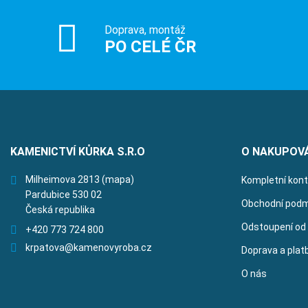
Doprava, montáž
PO CELÉ ČR
KAMENICTVÍ KŮRKA S.R.O
O NAKUPOV
Milheimova 2813
(mapa)
Kompletní kon
Pardubice 530 02
Obchodní podm
Česká republika
Odstoupení od
+420 773 724 800
krpatova@kamenovyroba.cz
Doprava a plat
O nás