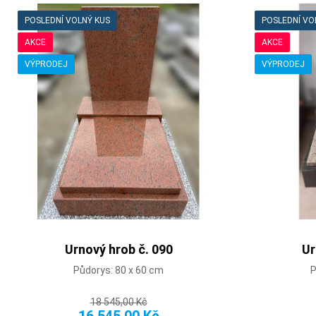
POSLEDNÍ VOLNÝ KUS
POSLEDNÍ VO
AKCE
AKCE
VÝPRODEJ
VÝPRODEJ
Urnový hrob č. 090
Ur
Půdorys: 80 x 60 cm
P
18 545,00 Kč
16 545,00 Kč