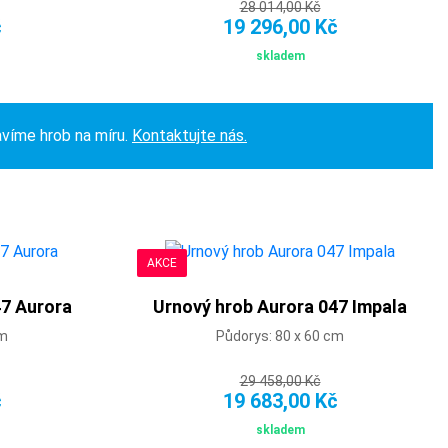
28 014,00 Kč
č
19 296,00 Kč
skladem
avíme hrob na míru.
Kontaktujte nás.
AKCE
47 Aurora
Urnový hrob Aurora 047 Impala
cm
Půdorys: 80 x 60 cm
29 458,00 Kč
č
19 683,00 Kč
skladem