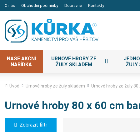
O nás
Obchodní podmínky
Dopravné
Kontakty
NAŠE AKČNÍ
URNOVÉ HROBY ZE
JEDNO
NABÍDKA
ŽULY SKLADEM
ŽULY
Úvod
Urnové hroby ze žuly skladem
Urnové hroby ze žuly 80
Urnové hroby 80 x 60 cm ba
Zobrazit filtr