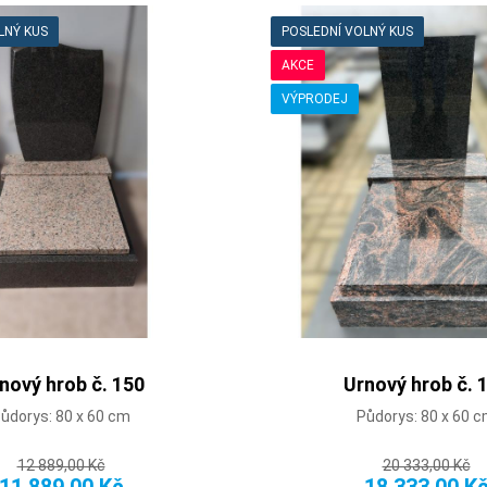
LNÝ KUS
POSLEDNÍ VOLNÝ KUS
AKCE
VÝPRODEJ
nový hrob č. 150
Urnový hrob č. 
ůdorys: 80 x 60 cm
Půdorys: 80 x 60 
12 889,00 Kč
20 333,00 Kč
11 889,00 Kč
18 333,00 K