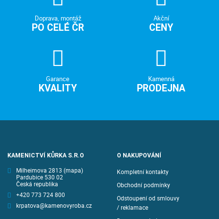
Doprava, montáž
Akční
PO CELÉ ČR
CENY
Garance
Kamenná
KVALITY
PRODEJNA
KAMENICTVÍ KŮRKA S.R.O
O NAKUPOVÁNÍ
Milheimova 2813
(mapa)
Kompletní kontakty
Pardubice 530 02
Česká republika
Obchodní podmínky
+420 773 724 800
Odstoupení od smlouvy
krpatova@kamenovyroba.cz
/ reklamace