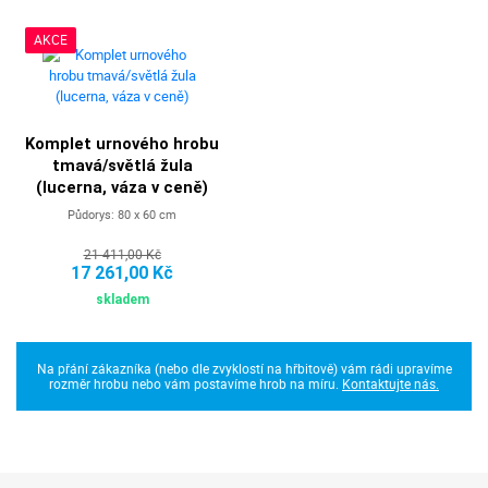
AKCE
Komplet urnového hrobu
tmavá/světlá žula
(lucerna, váza v ceně)
Půdorys: 80 x 60 cm
21 411,00 Kč
17 261,00 Kč
skladem
Na přání zákazníka (nebo dle zvyklostí na hřbitově) vám rádi upravíme
rozměr hrobu nebo vám postavíme hrob na míru.
Kontaktujte nás.