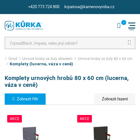
+420 773 724 800
krpatova@kamenovyroba.cz
Hledat
Úvod
Urnové hroby ze žuly skladem
Urnové hroby ze žuly 80 x 60 cm
Komplety (lucerna, váza v ceně)
Komplety urnových hrobů 80 x 60 cm (lucerna,
váza v ceně)
Zobrazit filtr
AKCE
AKCE