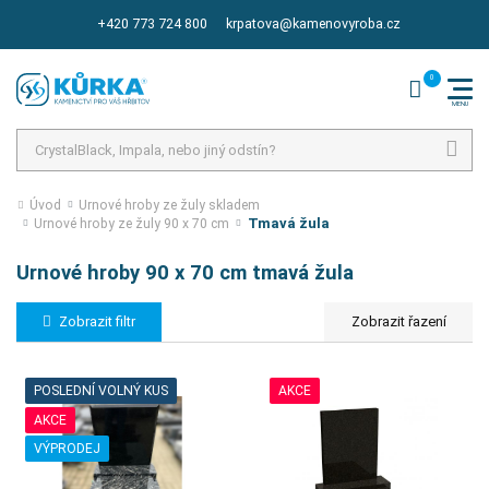
+420 773 724 800
krpatova@kamenovyroba.cz
Hledat
Úvod
Urnové hroby ze žuly skladem
Tmavá žula
Urnové hroby ze žuly 90 x 70 cm
Urnové hroby 90 x 70 cm tmavá žula
Zobrazit filtr
POSLEDNÍ VOLNÝ KUS
AKCE
AKCE
VÝPRODEJ