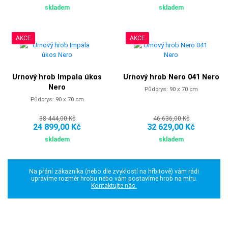
skladem
skladem
AKCE
AKCE
Urnový hrob Impala úkos
Urnový hrob Nero 041 Nero
Nero
Půdorys: 90 x 70 cm
Půdorys: 90 x 70 cm
38 444,00 Kč
46 636,00 Kč
24 899,00 Kč
32 629,00 Kč
skladem
skladem
Na přání zákazníka (nebo dle zvyklostí na hřbitově) vám rádi
upravíme rozměr hrobu nebo vám postavíme hrob na míru.
Kontaktujte nás.