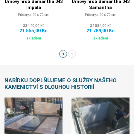
Urnový hrob Samantha 043
Urnový hrob Samantha 043
Impala
Samantha
Půdorys: 90 x 70 cm
Půdorys: 90 x 70 cm
33 140,00 Kč
34 584,00 Kč
21 555,00 Kč
21 789,00 Kč
skladem
skladem
1
2
(aktuální)
NABÍDKU DOPLŇUJEME O SLUŽBY NAŠEHO
KAMENICTVÍ S DLOUHOU HISTORIÍ