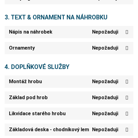
3. TEXT & ORNAMENT NA NÁHROBKU
Nápis na náhrobek
Nepožaduji
Ornamenty
Nepožaduji
4. DOPLŇKOVÉ SLUŽBY
Montáž hrobu
Nepožaduji
Základ pod hrob
Nepožaduji
Likvidace starého hrobu
Nepožaduji
Základová deska - chodníkový lem
Nepožaduji