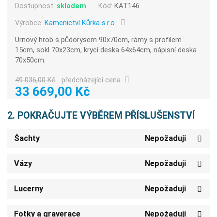
Dostupnost:
skladem
Kód:
KAT146
Výrobce:
Kamenictví Kůrka s.r.o
Urnový hrob s půdorysem 90x70cm, rámy s profilem
15cm, sokl 70x23cm, krycí deska 64x64cm, nápisní deska
70x50cm.
49 036,00 Kč
předcházející cena
33 669,00 Kč
2. POKRAČUJTE VÝBĚREM PŘÍSLUŠENSTVÍ
Šachty
Nepožaduji
Vázy
Nepožaduji
Lucerny
Nepožaduji
Fotky a graverace
Nepožaduji