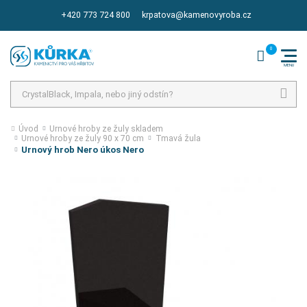
+420 773 724 800
krpatova@kamenovyroba.cz
Hledat
Úvod
Urnové hroby ze žuly skladem
Urnové hroby ze žuly 90 x 70 cm
Tmavá žula
Urnový hrob Nero úkos Nero