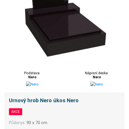
Podstava:
Nápisní deska:
Nero
Nero
Urnový hrob Nero úkos Nero
AKCE
Půdorys:
90 x 70 cm