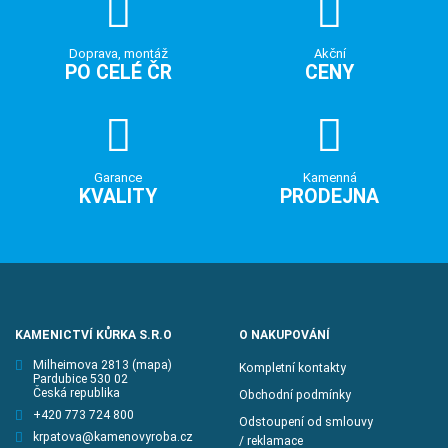
Doprava, montáž
Akční
PO CELÉ ČR
CENY
Garance
Kamenná
KVALITY
PRODEJNA
KAMENICTVÍ KŮRKA S.R.O
O NAKUPOVÁNÍ
Milheimova 2813
(mapa)
Kompletní kontakty
Pardubice 530 02
Česká republika
Obchodní podmínky
+420 773 724 800
Odstoupení od smlouvy
krpatova@kamenovyroba.cz
/ reklamace