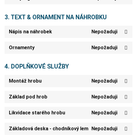
3. TEXT & ORNAMENT NA NÁHROBKU
Nápis na náhrobek
Nepožaduji
Ornamenty
Nepožaduji
4. DOPLŇKOVÉ SLUŽBY
Montáž hrobu
Nepožaduji
Základ pod hrob
Nepožaduji
Likvidace starého hrobu
Nepožaduji
Základová deska - chodníkový lem
Nepožaduji