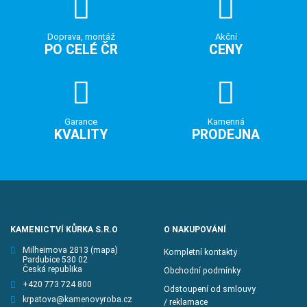
Doprava, montáž
Akční
PO CELÉ ČR
CENY
Garance
Kamenná
KVALITY
PRODEJNA
KAMENICTVÍ KŮRKA S.R.O
O NAKUPOVÁNÍ
Milheimova 2813
(mapa)
Kompletní kontakty
Pardubice 530 02
Česká republika
Obchodní podmínky
+420 773 724 800
Odstoupení od smlouvy
krpatova@kamenovyroba.cz
/ reklamace