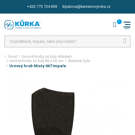
+420 773 724 800
krpatova@kamenovyroba.cz
Hledat
Úvod
Urnové hroby ze žuly skladem
Urnové hroby ze žuly 80 x 60 cm
Barevná žula
Urnový hrob Misty 047 Impala