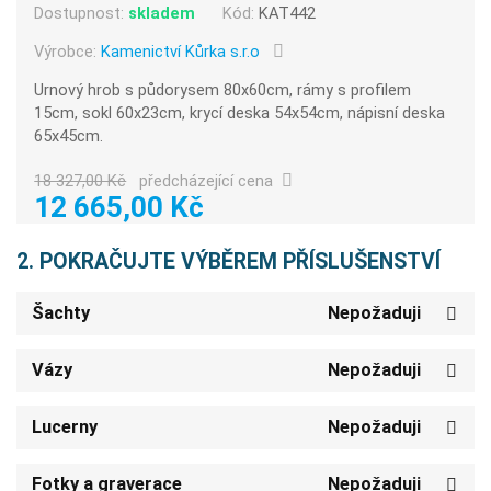
Dostupnost:
skladem
Kód:
KAT442
Výrobce:
Kamenictví Kůrka s.r.o
Urnový hrob s půdorysem 80x60cm, rámy s profilem
15cm, sokl 60x23cm, krycí deska 54x54cm, nápisní deska
65x45cm.
18 327,00 Kč
předcházející cena
12 665,00 Kč
2. POKRAČUJTE VÝBĚREM PŘÍSLUŠENSTVÍ
Šachty
Nepožaduji
Vázy
Nepožaduji
Lucerny
Nepožaduji
Fotky a graverace
Nepožaduji