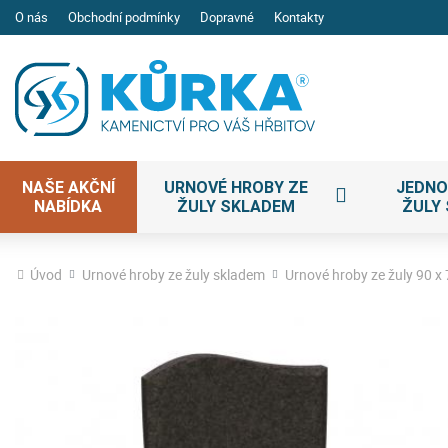
O nás
Obchodní podmínky
Dopravné
Kontakty
NAŠE AKČNÍ
URNOVÉ HROBY ZE
JEDNO
NABÍDKA
ŽULY SKLADEM
ŽULY
Úvod
Urnové hroby ze žuly skladem
Urnové hroby ze žuly 90 x