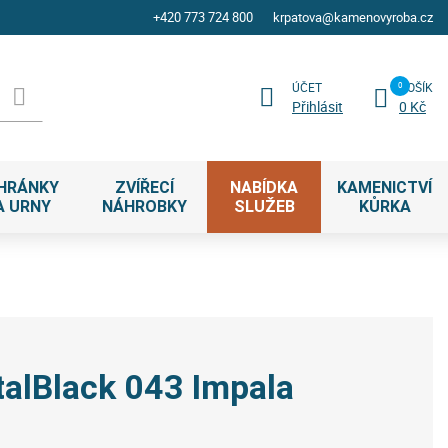
+420 773 724 800
krpatova@kamenovyroba.cz
ÚČET
KOŠÍK
Přihlásit
0 Kč
HRÁNKY
ZVÍŘECÍ
NABÍDKA
KAMENICTVÍ
A URNY
NÁHROBKY
SLUŽEB
KŮRKA
talBlack 043 Impala