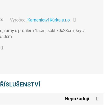
T4
Výrobce:
Kamenictví Kůrka s.r.o
 rámy s profilem 15cm, sokl 70x23cm, krycí
0x50cm.
PŘÍSLUŠENSTVÍ
Nepožaduji