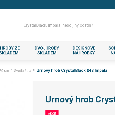
Hledat
HROBY ZE
DVOJHROBY
DESIGNOVÉ
SC
 SKLADEM
SKLADEM
NÁHROBKY
N
 70 cm
Světlá žula
Urnový hrob CrystalBlack 043 Impala
Urnový hrob Crys
AKCE