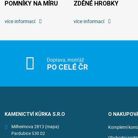
POMNÍKY NA MÍRU
ZDĚNÉ HROBKY
více informací
více informací
Doprava, montáž
PO CELÉ ČR
KAMENICTVÍ KŮRKA S.R.O
O NAKUPOV
Milheimova 2813
(mapa)
Kompletní kont
Pardubice 530 02
Obchodní podm