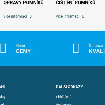
OPRAVY POMNÍKŮ
ČIŠTĚNÍ POMNÍKŮ
více informací
více informací
Akční
Garance
CENY
KVAL
ÁNÍ
DALŠÍ ODKAZY
akty
Přihlášení
ínky
Registrace