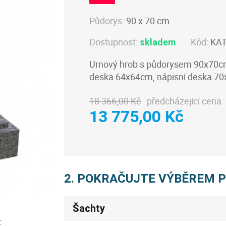
Půdorys:
90 x 70 cm
Dostupnost:
Kód:
KA
skladem
Urnový hrob s půdorysem 90x70cm,
deska 64x64cm, nápisní deska 7
18 366,00 Kč
předcházející cena
13 775,00 Kč
2. POKRAČUJTE VÝBĚREM 
Šachty
: