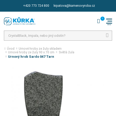
+420 773 724 800
krpatova@kamenovyroba.cz
Hledat
Úvod
Urnové hroby ze žuly skladem
Urnové hroby ze žuly 90 x 70 cm
Světlá žula
Urnový hrob Sardo 047 Tarn