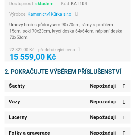
Dostupnost:
skladem
Kód:
KAT104
Výrobce:
Kamenictví Kůrka s.r.o
Urnový hrob s půdorysem 90x70cm, rámy s profilem
15cm, sokl 70x23cm, krycí deska 64x64cm, nápisní deska
70x50cm.
22 322,00 Kč
předcházející cena
15 559,00 Kč
2. POKRAČUJTE VÝBĚREM PŘÍSLUŠENSTVÍ
Šachty
Nepožaduji
Vázy
Nepožaduji
Lucerny
Nepožaduji
Fotky a graverace
Nepožaduji