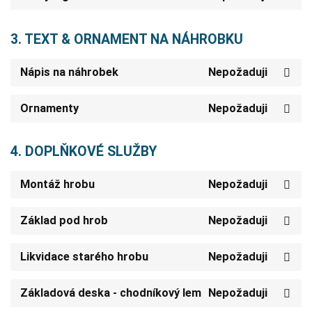
3. TEXT & ORNAMENT NA NÁHROBKU
Nápis na náhrobek
Nepožaduji
Ornamenty
Nepožaduji
4. DOPLŇKOVÉ SLUŽBY
Montáž hrobu
Nepožaduji
Základ pod hrob
Nepožaduji
Likvidace starého hrobu
Nepožaduji
Základová deska - chodníkový lem
Nepožaduji