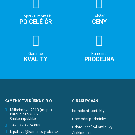
Doprava, montáž
Akční
PO CELÉ ČR
CENY
Garance
Kamenná
KVALITY
PRODEJNA
KAMENICTVÍ KŮRKA S.R.O
O NAKUPOVÁNÍ
Milheimova 2813
(mapa)
Kompletní kontakty
Pardubice 530 02
Česká republika
Obchodní podmínky
+420 773 724 800
Odstoupení od smlouvy
krpatova@kamenovyroba.cz
/ reklamace