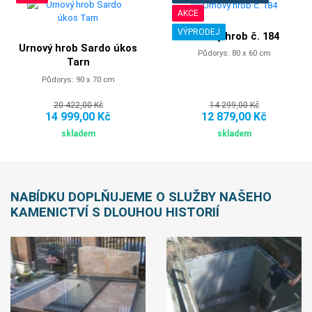
AKCE
VÝPRODEJ
Urnový hrob č. 184
Urnový hrob Sardo úkos
Půdorys: 80 x 60 cm
Tarn
Půdorys: 90 x 70 cm
20 422,00 Kč
14 299,00 Kč
14 999,00 Kč
12 879,00 Kč
skladem
skladem
NABÍDKU DOPLŇUJEME O SLUŽBY NAŠEHO
KAMENICTVÍ S DLOUHOU HISTORIÍ