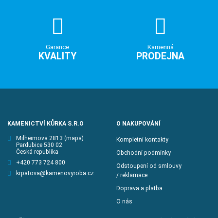
Garance
Kamenná
KVALITY
PRODEJNA
KAMENICTVÍ KŮRKA S.R.O
O NAKUPOVÁNÍ
Milheimova 2813
(mapa)
Kompletní kontakty
Pardubice 530 02
Česká republika
Obchodní podmínky
+420 773 724 800
Odstoupení od smlouvy
krpatova@kamenovyroba.cz
/ reklamace
Doprava a platba
O nás