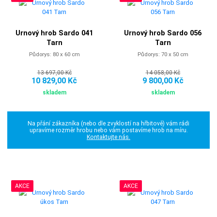
Urnový hrob Sardo 041
Urnový hrob Sardo 056
Tarn
Tarn
Půdorys: 80 x 60 cm
Půdorys: 70 x 50 cm
13 697,00 Kč
14 058,00 Kč
10 829,00 Kč
9 800,00 Kč
skladem
skladem
Na přání zákazníka (nebo dle zvyklostí na hřbitově) vám rádi
upravíme rozměr hrobu nebo vám postavíme hrob na míru.
Kontaktujte nás.
AKCE
AKCE