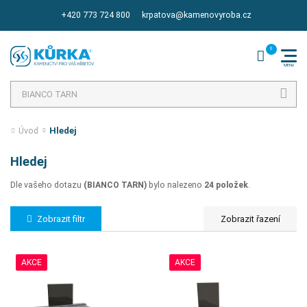
+420 773 724 800
krpatova@kamenovyroba.cz
Hledat
Hledej
Úvod
Hledej
Dle vašeho dotazu
(BIANCO TARN)
bylo nalezeno
24 položek
.
Zobrazit filtr
AKCE
AKCE