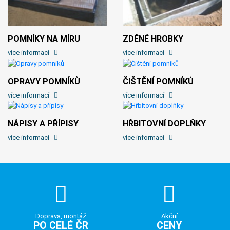
POMNÍKY NA MÍRU
ZDĚNÉ HROBKY
více informací
více informací
OPRAVY POMNÍKŮ
ČIŠTĚNÍ POMNÍKŮ
více informací
více informací
NÁPISY A PŘÍPISY
HŘBITOVNÍ DOPLŇKY
více informací
více informací
Doprava, montáž
Akční
PO CELÉ ČR
CENY