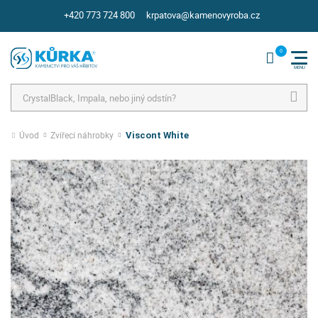
+420 773 724 800
krpatova@kamenovyroba.cz
Hledat
Úvod
Zvířecí náhrobky
Viscont White