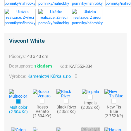
Viscont White
Půdorys:
40 x 40 cm
Dostupnost:
Kód:
KAT552-334
skladem
Výrobce:
Kamenictví Kůrka s.r.o
Impala
Rosso
Black River
New Tis
Multicolor
(2 352 Kč)
Venato
(2 352 Kč)
Blue
(2 304 Kč)
(2 304 Kč)
(2 352 Kč)