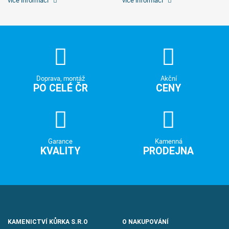
Doprava, montáž
Akční
PO CELÉ ČR
CENY
Garance
Kamenná
KVALITY
PRODEJNA
KAMENICTVÍ KŮRKA S.R.O
O NAKUPOVÁNÍ