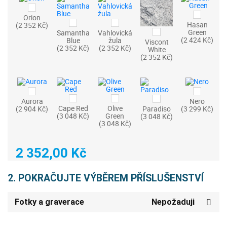
Orion
Hasan
(2 352 Kč)
Green
Samantha
Vahlovická
(2 424 Kč)
Blue
žula
Viscont
(2 352 Kč)
(2 352 Kč)
White
(2 352 Kč)
Aurora
Nero
Cape Red
Olive
(2 904 Kč)
Paradiso
(3 299 Kč)
(3 048 Kč)
Green
(3 048 Kč)
(3 048 Kč)
2 352,00 Kč
2. POKRAČUJTE VÝBĚREM PŘÍSLUŠENSTVÍ
Fotky a graverace
Nepožaduji