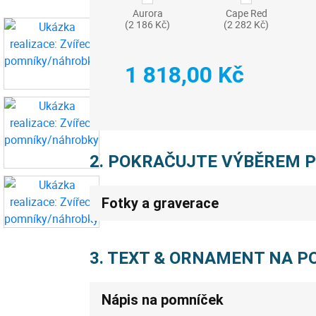
Aurora
Cape Red
(2 186 Kč)
(2 282 Kč)
1 818,00 Kč
2. POKRAČUJTE VÝBĚREM 
Fotky a graverace
3. TEXT & ORNAMENT NA 
Nápis na pomníček