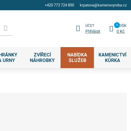
+420 773 724 800
krpatova@kamenovyroba.cz
ÚČET
KOŠÍK
Přihlásit
0 Kč
HRÁNKY
ZVÍŘECÍ
NABÍDKA
KAMENICTVÍ
A URNY
NÁHROBKY
SLUŽEB
KŮRKA