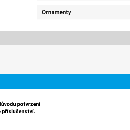
Ornamenty
důvodu potvrzení
 příslušenství.