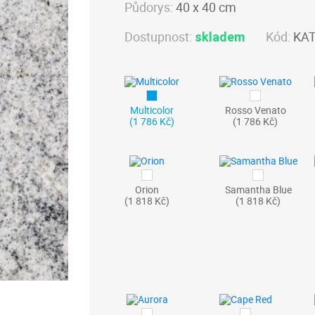
Půdorys:
40 x 40 cm
Dostupnost:
Kód:
KAT
skladem
Multicolor
Rosso Venato
(1 786 Kč)
(1 786 Kč)
Orion
Samantha Blue
(1 818 Kč)
(1 818 Kč)