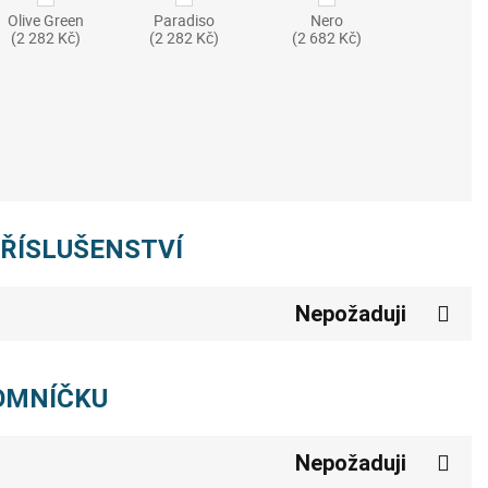
Olive Green
Paradiso
Nero
(2 282 Kč)
(2 282 Kč)
(2 682 Kč)
PŘÍSLUŠENSTVÍ
Nepožaduji
POMNÍČKU
Nepožaduji