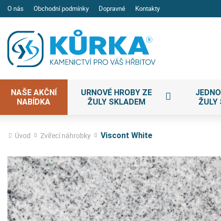
O nás
Obchodní podmínky
Dopravné
Kontakty
NAŠE AKČNÍ
URNOVÉ HROBY ZE
JEDNO
NABÍDKA
ŽULY SKLADEM
ŽULY
Úvod
Zvířecí náhrobky
Viscont White