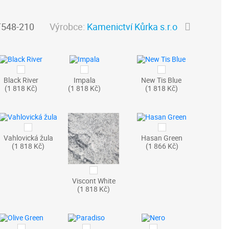
548-210
Výrobce:
Kamenictví Kůrka s.r.o
Black River
Impala
New Tis Blue
(1 818 Kč)
(1 818 Kč)
(1 818 Kč)
Vahlovická žula
Hasan Green
(1 818 Kč)
(1 866 Kč)
Viscont White
(1 818 Kč)