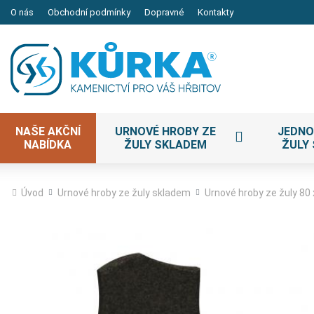
O nás
Obchodní podmínky
Dopravné
Kontakty
NAŠE AKČNÍ
URNOVÉ HROBY ZE
JEDNO
NABÍDKA
ŽULY SKLADEM
ŽULY
Úvod
Urnové hroby ze žuly skladem
Urnové hroby ze žuly 80