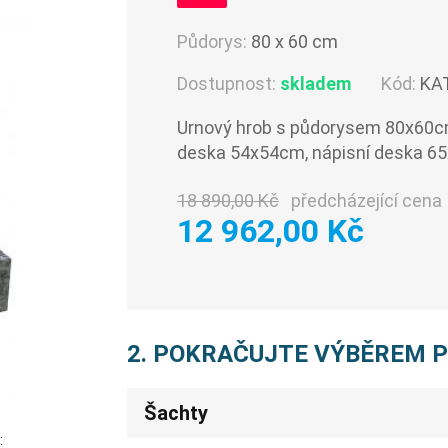
Půdorys:
80 x 60 cm
Dostupnost:
skladem
Kód:
KA
Urnový hrob s půdorysem 80x60cm
deska 54x54cm, nápisní deska 6
18 890,00 Kč
předcházející cena
12 962,00 Kč
2. POKRAČUJTE VÝBĚREM 
Šachty
: