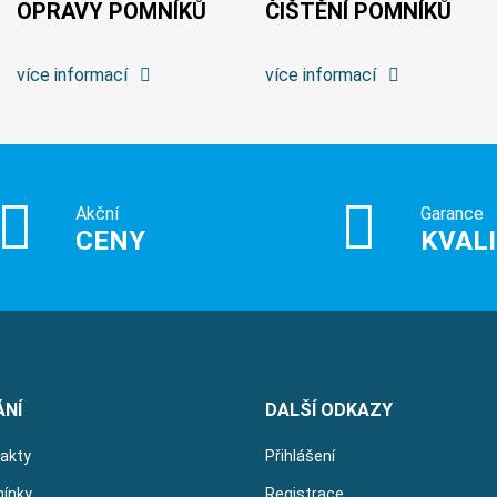
OPRAVY POMNÍKŮ
ČIŠTĚNÍ POMNÍKŮ
více informací
více informací
Akční
Garance
CENY
KVAL
ÁNÍ
DALŠÍ ODKAZY
takty
Přihlášení
ínky
Registrace