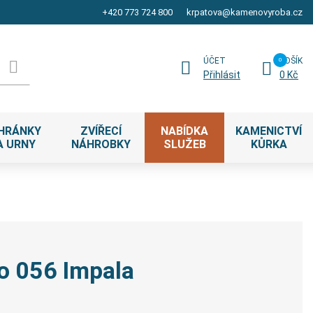
+420 773 724 800
krpatova@kamenovyroba.cz
ÚČET
KOŠÍK
Přihlásit
0 Kč
HRÁNKY
ZVÍŘECÍ
NABÍDKA
KAMENICTVÍ
A URNY
NÁHROBKY
SLUŽEB
KŮRKA
o 056 Impala