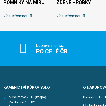
POMNÍKY NA MÍRU
ZDĚNÉ HROBKY
více informací
více informací
Doprava, montáž
PO CELÉ ČR
KAMENICTVÍ KŮRKA S.R.O
O NAKUPOV
Milheimova 2813
(mapa)
Kompletní kon
Pardubice 530 02
Obchodní podm