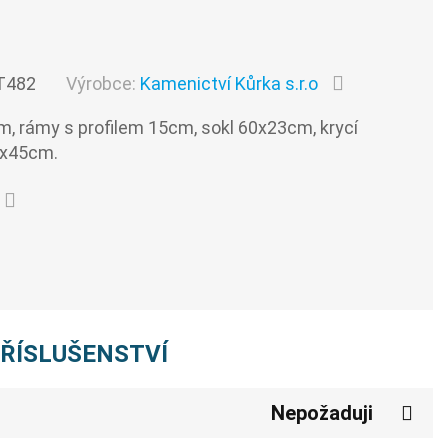
T482
Výrobce:
Kamenictví Kůrka s.r.o
, rámy s profilem 15cm, sokl 60x23cm, krycí
5x45cm.
PŘÍSLUŠENSTVÍ
Nepožaduji