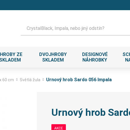
Hledat
HROBY ZE
DVOJHROBY
DESIGNOVÉ
SC
 SKLADEM
SKLADEM
NÁHROBKY
N
Urnový hrob Sardo 056 Impala
 x 60 cm
Světlá žula
Urnový hrob Sard
AKCE