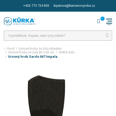
+420 773 724 800
krpatova@kamenovyroba.cz
Hledat
Úvod
Urnové hroby ze žuly skladem
Urnové hroby ze žuly 80 x 60 cm
Světlá žula
Urnový hrob Sardo 047 Impala