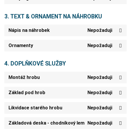
3. TEXT & ORNAMENT NA NÁHROBKU
Nápis na náhrobek
Nepožaduji
Ornamenty
Nepožaduji
4. DOPLŇKOVÉ SLUŽBY
Montáž hrobu
Nepožaduji
Základ pod hrob
Nepožaduji
Likvidace starého hrobu
Nepožaduji
Základová deska - chodníkový lem
Nepožaduji