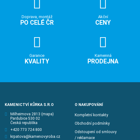
Doprava, montáž
Akční
PO CELÉ ČR
CENY
Garance
Kamenná
KVALITY
PRODEJNA
KAMENICTVÍ KŮRKA S.R.O
O NAKUPOVÁNÍ
Milheimova 2813
(mapa)
Kompletní kontakty
Pardubice 530 02
Česká republika
Obchodní podmínky
+420 773 724 800
Odstoupení od smlouvy
krpatova@kamenovyroba.cz
/ reklamace