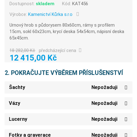
Dostupnost:
skladem
Kód:
KAT456
Výrobce:
Kamenictví Kůrka s.r.o
Urnový hrob s půdorysem 80x60cm, rámy s profilem
15cm, sokl 60x23cm, krycí deska 54x54cm, nápisní deska
65x45cm.
18 282,00 Kč
předcházející cena
12 415,00 Kč
2. POKRAČUJTE VÝBĚREM PŘÍSLUŠENSTVÍ
Šachty
Nepožaduji
Vázy
Nepožaduji
Lucerny
Nepožaduji
Fotky a graverace
Nepožaduji