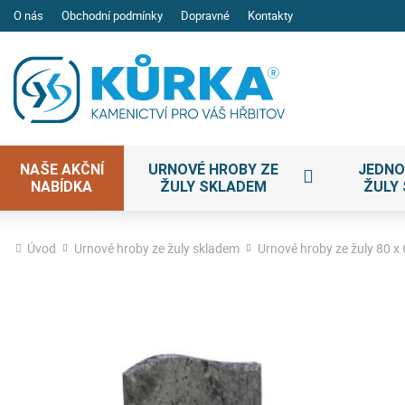
O nás
Obchodní podmínky
Dopravné
Kontakty
NAŠE AKČNÍ
URNOVÉ HROBY ZE
JEDNO
NABÍDKA
ŽULY SKLADEM
ŽULY
Úvod
Urnové hroby ze žuly skladem
Urnové hroby ze žuly 80 x