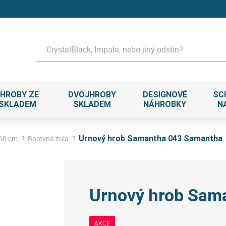
Hledat
HROBY ZE
DVOJHROBY
DESIGNOVÉ
SC
 SKLADEM
SKLADEM
NÁHROBKY
N
 60 cm
Barevná žula
Urnový hrob Samantha 043 Samantha
Urnový hrob Sam
AKCE