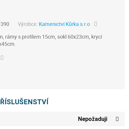
T390
Výrobce:
Kamenictví Kůrka s.r.o
 rámy s profilem 15cm, sokl 60x23cm, krycí
5x45cm.
PŘÍSLUŠENSTVÍ
Nepožaduji