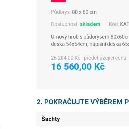
Půdorys:
80 x 60 cm
Dostupnost:
Kód:
KA
skladem
Urnový hrob s půdorysem 80x60cm,
deska 54x54cm, nápisní deska 6
26 284,00 Kč
předcházející cena
16 560,00 Kč
2. POKRAČUJTE VÝBĚREM 
Šachty
: