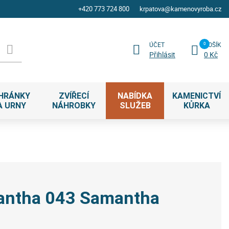
+420 773 724 800
krpatova@kamenovyroba.cz
ÚČET
KOŠÍK
Přihlásit
0 Kč
HRÁNKY
ZVÍŘECÍ
NABÍDKA
KAMENICTVÍ
A URNY
NÁHROBKY
SLUŽEB
KŮRKA
antha 043 Samantha