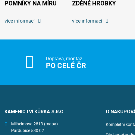
POMNÍKY NA MÍRU
ZDĚNÉ HROBKY
více informací
více informací
Doprava, montáž
PO CELÉ ČR
KAMENICTVÍ KŮRKA S.R.O
O NAKUPOV
Milheimova 2813
(mapa)
Kompletní kont
Pardubice 530 02
Obchodní podm