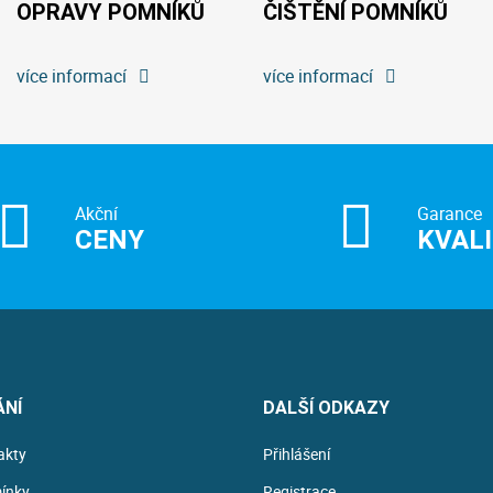
OPRAVY POMNÍKŮ
ČIŠTĚNÍ POMNÍKŮ
více informací
více informací
Akční
Garance
CENY
KVAL
ÁNÍ
DALŠÍ ODKAZY
akty
Přihlášení
ínky
Registrace