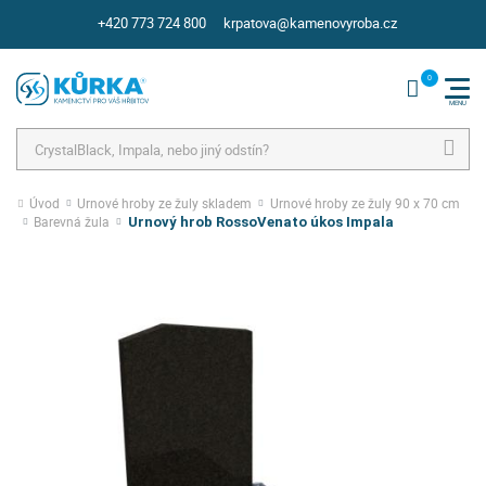
+420 773 724 800
krpatova@kamenovyroba.cz
Hledat
Úvod
Urnové hroby ze žuly skladem
Urnové hroby ze žuly 90 x 70 cm
Barevná žula
Urnový hrob RossoVenato úkos Impala