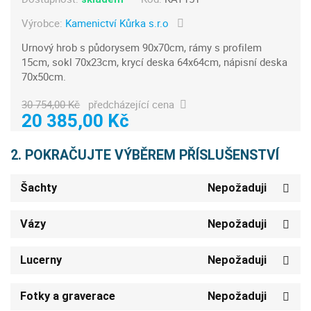
Výrobce:
Kamenictví Kůrka s.r.o
Urnový hrob s půdorysem 90x70cm, rámy s profilem
15cm, sokl 70x23cm, krycí deska 64x64cm, nápisní deska
70x50cm.
30 754,00 Kč
předcházející cena
20 385,00 Kč
2. POKRAČUJTE VÝBĚREM PŘÍSLUŠENSTVÍ
Šachty
Nepožaduji
Vázy
Nepožaduji
Lucerny
Nepožaduji
Fotky a graverace
Nepožaduji