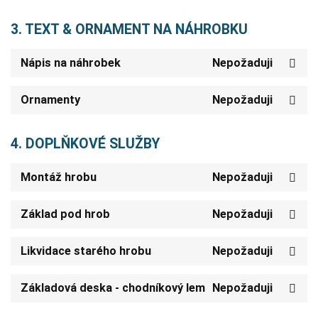
3. TEXT & ORNAMENT NA NÁHROBKU
Nápis na náhrobek
Nepožaduji
Ornamenty
Nepožaduji
4. DOPLŇKOVÉ SLUŽBY
Montáž hrobu
Nepožaduji
Základ pod hrob
Nepožaduji
Likvidace starého hrobu
Nepožaduji
Základová deska - chodníkový lem
Nepožaduji