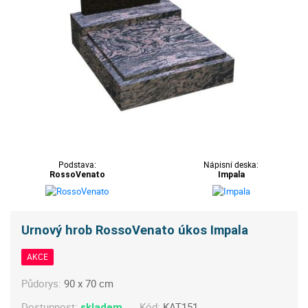
Podstava:
Nápisní deska:
RossoVenato
Impala
Urnový hrob RossoVenato úkos Impala
AKCE
Půdorys:
90 x 70 cm
Dostupnost:
Kód:
KAT151
skladem