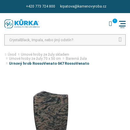
+420 773 724 800
krpatova@kamenovyroba.cz
Hledat
Úvod
Urnové hroby ze žuly skladem
Urnové hroby ze žuly 70 x 50 cm
Barevná žula
Urnový hrob RossoVenato 047 RossoVenato