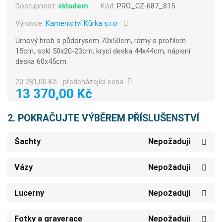
Dostupnost:
skladem
Kód:
PRO_CZ-687_815
Výrobce:
Kamenictví Kůrka s.r.o
Urnový hrob s půdorysem 70x50cm, rámy s profilem
15cm, sokl 50x20-23cm, krycí deska 44x44cm, nápisní
deska 60x45cm.
20 281,00 Kč
předcházející cena
13 370,00 Kč
2. POKRAČUJTE VÝBĚREM PŘÍSLUŠENSTVÍ
Šachty
Nepožaduji
Vázy
Nepožaduji
Lucerny
Nepožaduji
Fotky a graverace
Nepožaduji