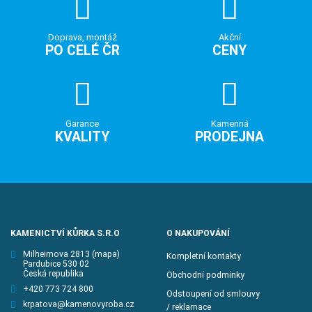
Doprava, montáž
Akční
PO CELÉ ČR
CENY
Garance
Kamenná
KVALITY
PRODEJNA
KAMENICTVÍ KŮRKA S.R.O
O NAKUPOVÁNÍ
Milheimova 2813
(mapa)
Kompletní kontakty
Pardubice 530 02
Česká republika
Obchodní podmínky
+420 773 724 800
Odstoupení od smlouvy
krpatova@kamenovyroba.cz
/ reklamace