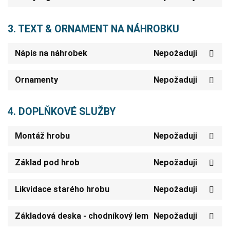
3. TEXT & ORNAMENT NA NÁHROBKU
Nápis na náhrobek
Nepožaduji
Ornamenty
Nepožaduji
4. DOPLŇKOVÉ SLUŽBY
Montáž hrobu
Nepožaduji
Základ pod hrob
Nepožaduji
Likvidace starého hrobu
Nepožaduji
Základová deska - chodníkový lem
Nepožaduji