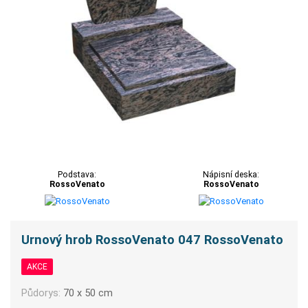
Podstava:
Nápisní deska:
RossoVenato
RossoVenato
Urnový hrob RossoVenato 047 RossoVenato
AKCE
Půdorys:
70 x 50 cm