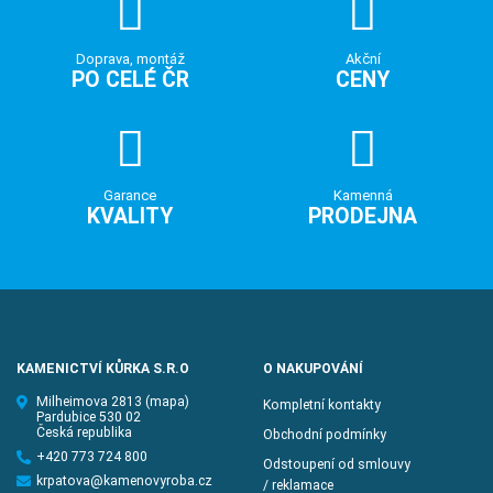
Doprava, montáž
Akční
PO CELÉ ČR
CENY
Garance
Kamenná
KVALITY
PRODEJNA
KAMENICTVÍ KŮRKA S.R.O
O NAKUPOVÁNÍ
Milheimova 2813
(mapa)
Kompletní kontakty
Pardubice 530 02
Česká republika
Obchodní podmínky
+420 773 724 800
Odstoupení od smlouvy
krpatova@kamenovyroba.cz
/ reklamace