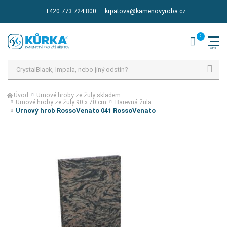
+420 773 724 800
krpatova@kamenovyroba.cz
Hledat
Úvod
Urnové hroby ze žuly skladem
Urnové hroby ze žuly 90 x 70 cm
Barevná žula
Urnový hrob RossoVenato 041 RossoVenato