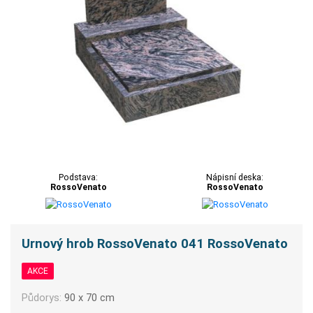
Podstava:
Nápisní deska:
RossoVenato
RossoVenato
Urnový hrob RossoVenato 041 RossoVenato
AKCE
Půdorys:
90 x 70 cm