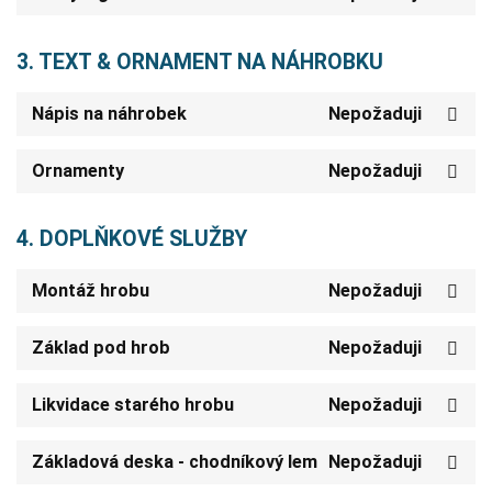
3. TEXT & ORNAMENT NA NÁHROBKU
Nápis na náhrobek
Nepožaduji
Ornamenty
Nepožaduji
4. DOPLŇKOVÉ SLUŽBY
Montáž hrobu
Nepožaduji
Základ pod hrob
Nepožaduji
Likvidace starého hrobu
Nepožaduji
Základová deska - chodníkový lem
Nepožaduji