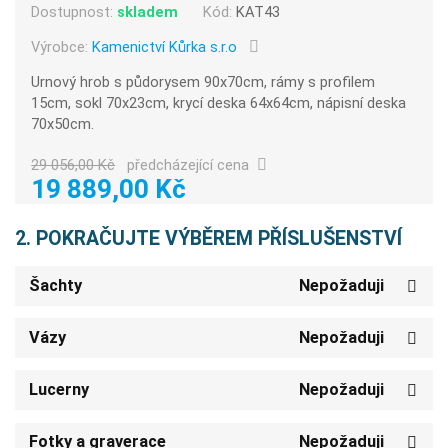
Dostupnost:
skladem
Kód:
KAT43
Výrobce:
Kamenictví Kůrka s.r.o
Urnový hrob s půdorysem 90x70cm, rámy s profilem
15cm, sokl 70x23cm, krycí deska 64x64cm, nápisní deska
70x50cm.
29 056,00 Kč
předcházející cena
19 889,00 Kč
2. POKRAČUJTE VÝBĚREM PŘÍSLUŠENSTVÍ
Šachty
Nepožaduji
Vázy
Nepožaduji
Lucerny
Nepožaduji
Fotky a graverace
Nepožaduji