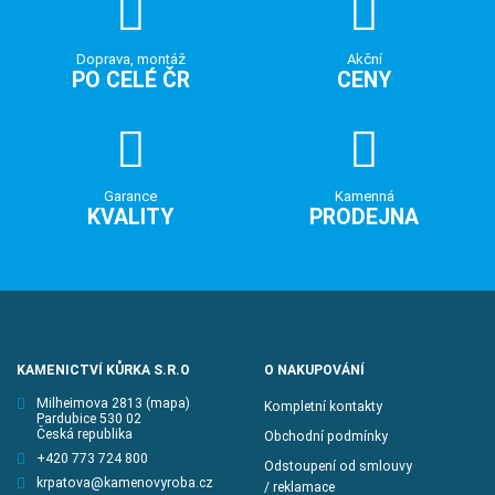
Doprava, montáž
Akční
PO CELÉ ČR
CENY
Garance
Kamenná
KVALITY
PRODEJNA
KAMENICTVÍ KŮRKA S.R.O
O NAKUPOVÁNÍ
Milheimova 2813
(mapa)
Kompletní kontakty
Pardubice 530 02
Česká republika
Obchodní podmínky
+420 773 724 800
Odstoupení od smlouvy
krpatova@kamenovyroba.cz
/ reklamace