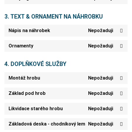
3. TEXT & ORNAMENT NA NÁHROBKU
Nápis na náhrobek
Nepožaduji
Ornamenty
Nepožaduji
4. DOPLŇKOVÉ SLUŽBY
Montáž hrobu
Nepožaduji
Základ pod hrob
Nepožaduji
Likvidace starého hrobu
Nepožaduji
Základová deska - chodníkový lem
Nepožaduji