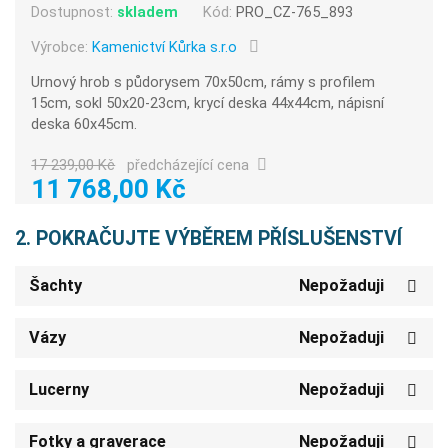
Dostupnost:
skladem
Kód:
PRO_CZ-765_893
Výrobce:
Kamenictví Kůrka s.r.o
Urnový hrob s půdorysem 70x50cm, rámy s profilem
15cm, sokl 50x20-23cm, krycí deska 44x44cm, nápisní
deska 60x45cm.
17 239,00 Kč
předcházející cena
11 768,00 Kč
2. POKRAČUJTE VÝBĚREM PŘÍSLUŠENSTVÍ
Šachty
Nepožaduji
Vázy
Nepožaduji
Lucerny
Nepožaduji
Fotky a graverace
Nepožaduji