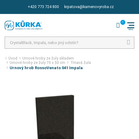
+420 773 724 800
krpatova@kamenovyroba.cz
Hledat
Úvod
Urnové hroby ze žuly skladem
Urnové hroby ze žuly 70 x 50 cm
Tmavá žula
Urnový hrob RossoVenato 041 Impala