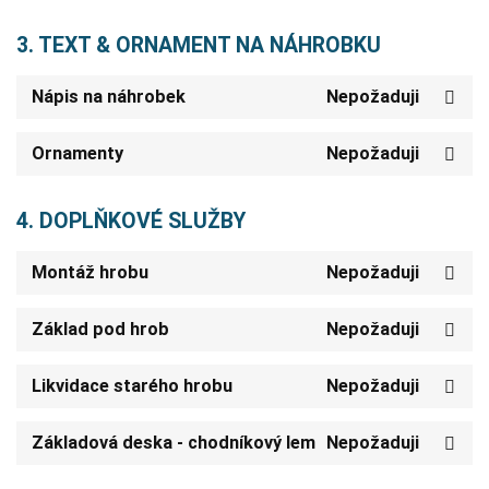
3. TEXT & ORNAMENT NA NÁHROBKU
Nápis na náhrobek
Nepožaduji
Ornamenty
Nepožaduji
4. DOPLŇKOVÉ SLUŽBY
Montáž hrobu
Nepožaduji
Základ pod hrob
Nepožaduji
Likvidace starého hrobu
Nepožaduji
Základová deska - chodníkový lem
Nepožaduji