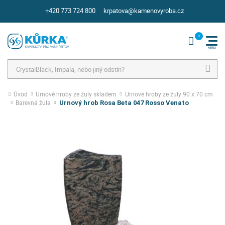
+420 773 724 800
krpatova@kamenovyroba.cz
Hledat
Úvod
Urnové hroby ze žuly skladem
Urnové hroby ze žuly 90 x 70 cm
Barevná žula
Urnový hrob Rosa Beta 047 Rosso Venato