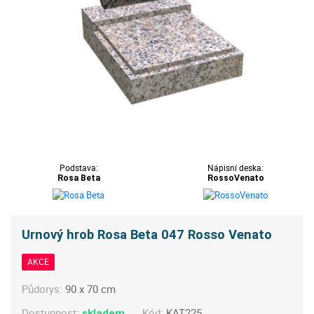
Podstava:
Nápisní deska:
Rosa Beta
RossoVenato
Urnový hrob Rosa Beta 047 Rosso Venato
AKCE
Půdorys:
90 x 70 cm
Dostupnost:
Kód:
KAT225
skladem