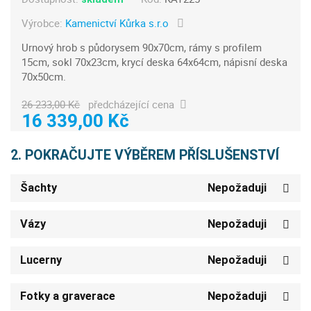
Výrobce:
Kamenictví Kůrka s.r.o
Urnový hrob s půdorysem 90x70cm, rámy s profilem
15cm, sokl 70x23cm, krycí deska 64x64cm, nápisní deska
70x50cm.
26 233,00 Kč
předcházející cena
16 339,00 Kč
2. POKRAČUJTE VÝBĚREM PŘÍSLUŠENSTVÍ
Šachty
Nepožaduji
Vázy
Nepožaduji
Lucerny
Nepožaduji
Fotky a graverace
Nepožaduji