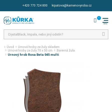
+420 773 724 800
krpatova@kamenovyroba.cz
Hledat
Úvod
Urnové hroby ze žuly skladem
Urnové hroby ze žuly 70 x 50 cm
Barevná žula
Urnový hrob Rosa Beta 045 multi