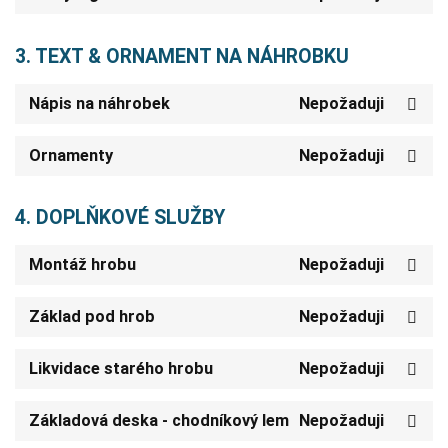
3. TEXT & ORNAMENT NA NÁHROBKU
Nápis na náhrobek
Nepožaduji
Ornamenty
Nepožaduji
4. DOPLŇKOVÉ SLUŽBY
Montáž hrobu
Nepožaduji
Základ pod hrob
Nepožaduji
Likvidace starého hrobu
Nepožaduji
Základová deska - chodníkový lem
Nepožaduji