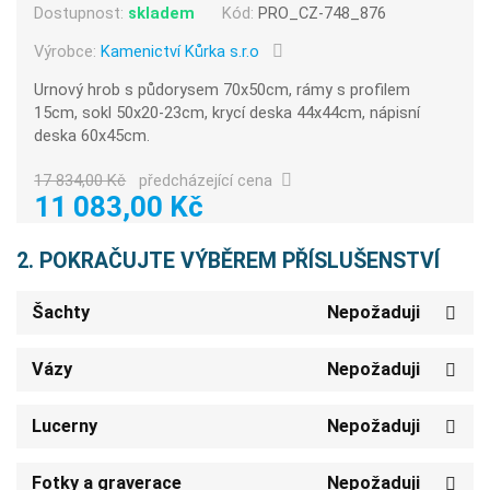
Dostupnost:
skladem
Kód:
PRO_CZ-748_876
Výrobce:
Kamenictví Kůrka s.r.o
Urnový hrob s půdorysem 70x50cm, rámy s profilem
15cm, sokl 50x20-23cm, krycí deska 44x44cm, nápisní
deska 60x45cm.
17 834,00 Kč
předcházející cena
11 083,00 Kč
2. POKRAČUJTE VÝBĚREM PŘÍSLUŠENSTVÍ
Šachty
Nepožaduji
Vázy
Nepožaduji
Lucerny
Nepožaduji
Fotky a graverace
Nepožaduji