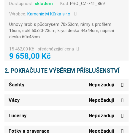
Dostupnost:
skladem
Kód:
PRO_CZ-741_869
Výrobce:
Kamenictví Kůrka s.r.o
Urnový hrob s půdorysem 70x50cm, rámy s profilem
15cm, sokl 50x20-23cm, krycí deska 44x44cm, nápisní
deska 60x45cm.
15 462,00 Kč
předcházející cena
9 658,00 Kč
2. POKRAČUJTE VÝBĚREM PŘÍSLUŠENSTVÍ
Šachty
Nepožaduji
Vázy
Nepožaduji
Lucerny
Nepožaduji
Fotky a graverace
Nepožaduji