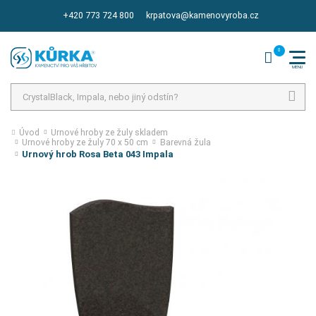
+420 773 724 800
krpatova@kamenovyroba.cz
Hledat
Úvod
Urnové hroby ze žuly skladem
Urnové hroby ze žuly 70 x 50 cm
Barevná žula
Urnový hrob Rosa Beta 043 Impala