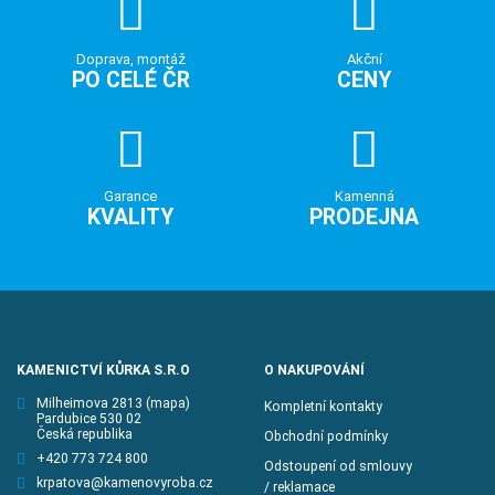
Doprava, montáž
Akční
PO CELÉ ČR
CENY
Garance
Kamenná
KVALITY
PRODEJNA
KAMENICTVÍ KŮRKA S.R.O
O NAKUPOVÁNÍ
Milheimova 2813
(mapa)
Kompletní kontakty
Pardubice 530 02
Česká republika
Obchodní podmínky
+420 773 724 800
Odstoupení od smlouvy
krpatova@kamenovyroba.cz
/ reklamace