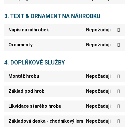
3. TEXT & ORNAMENT NA NÁHROBKU
Nápis na náhrobek
Nepožaduji
Ornamenty
Nepožaduji
4. DOPLŇKOVÉ SLUŽBY
Montáž hrobu
Nepožaduji
Základ pod hrob
Nepožaduji
Likvidace starého hrobu
Nepožaduji
Základová deska - chodníkový lem
Nepožaduji