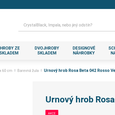
Hledat
HROBY ZE
DVOJHROBY
DESIGNOVÉ
SC
 SKLADEM
SKLADEM
NÁHROBKY
N
Urnový hrob Rosa Beta 042 Rosso V
 x 60 cm
Barevná žula
Urnový hrob Rosa
AKCE