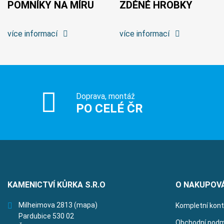
POMNÍKY NA MÍRU
ZDĚNÉ HROBKY
více informací
více informací
Doprava, montáž
PO CELÉ ČR
KAMENICTVÍ KŮRKA S.R.O
O NAKUPOV
Milheimova 2813
(mapa)
Kompletní kon
Pardubice 530 02
Obchodní podm