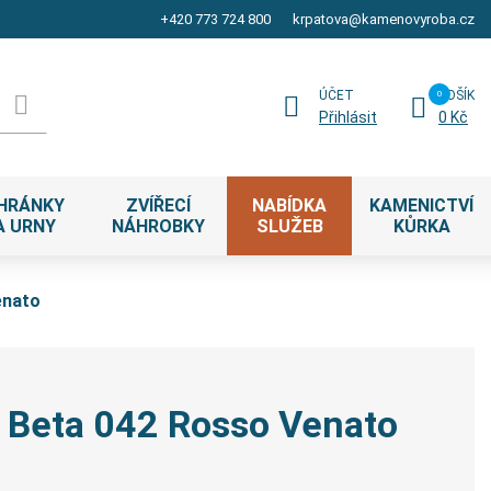
+420 773 724 800
krpatova@kamenovyroba.cz
ÚČET
KOŠÍK
Přihlásit
0 Kč
HRÁNKY
ZVÍŘECÍ
NABÍDKA
KAMENICTVÍ
A URNY
NÁHROBKY
SLUŽEB
KŮRKA
enato
 Beta 042 Rosso Venato