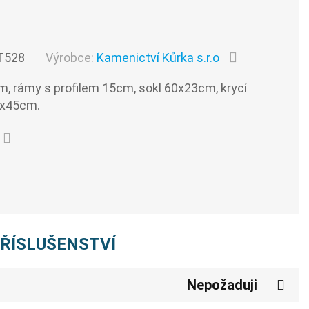
T528
Výrobce:
Kamenictví Kůrka s.r.o
, rámy s profilem 15cm, sokl 60x23cm, krycí
4x45cm.
PŘÍSLUŠENSTVÍ
Nepožaduji