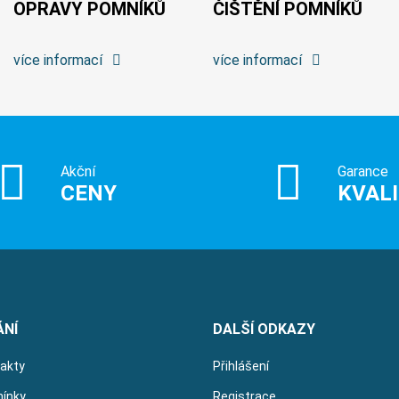
OPRAVY POMNÍKŮ
ČIŠTĚNÍ POMNÍKŮ
více informací
více informací
Akční
Garance
CENY
KVAL
ÁNÍ
DALŠÍ ODKAZY
takty
Přihlášení
ínky
Registrace