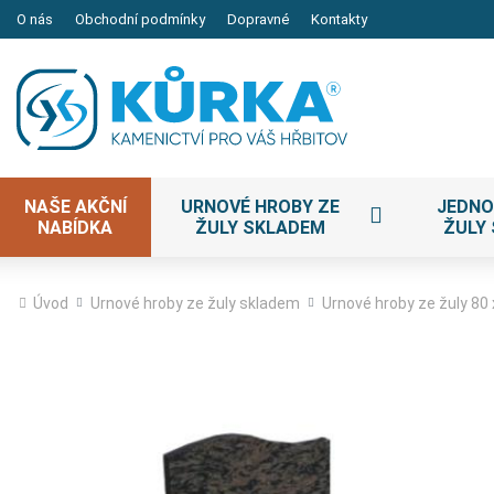
O nás
Obchodní podmínky
Dopravné
Kontakty
NAŠE AKČNÍ
URNOVÉ HROBY ZE
JEDNO
NABÍDKA
ŽULY SKLADEM
ŽULY
Úvod
Urnové hroby ze žuly skladem
Urnové hroby ze žuly 80