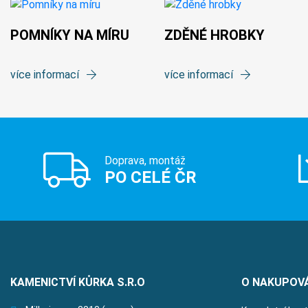
POMNÍKY NA MÍRU
ZDĚNÉ HROBKY
více informací
více informací
Doprava, montáž
PO CELÉ ČR
KAMENICTVÍ KŮRKA S.R.O
O NAKUPOV