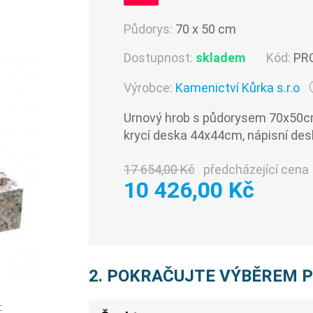
Půdorys:
70 x 50 cm
Dostupnost:
skladem
Kód:
PR
Výrobce:
Kamenictví Kůrka s.r.o
Urnový hrob s půdorysem 70x50cm
krycí deska 44x44cm, nápisní de
17 654,00 Kč
předcházející cena
10 426,00 Kč
2. POKRAČUJTE VÝBĚREM 
: