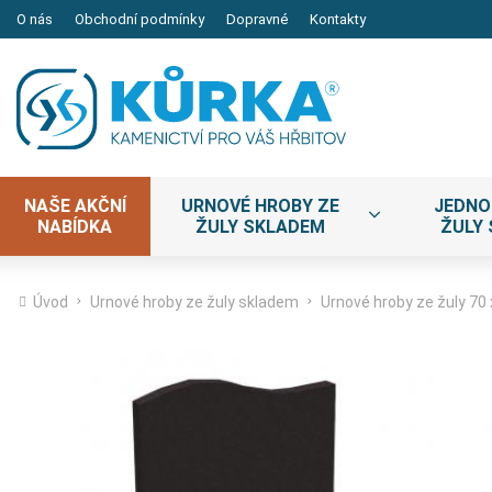
O nás
Obchodní podmínky
Dopravné
Kontakty
NAŠE AKČNÍ
URNOVÉ HROBY ZE
JEDNO
NABÍDKA
ŽULY SKLADEM
ŽULY
Úvod
Urnové hroby ze žuly skladem
Urnové hroby ze žuly 70