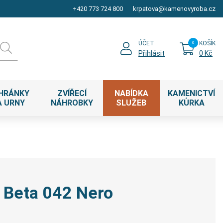
+420 773 724 800
krpatova@kamenovyroba.cz
ÚČET
KOŠÍK
Přihlásit
0 Kč
HRÁNKY
ZVÍŘECÍ
NABÍDKA
KAMENICTVÍ
A URNY
NÁHROBKY
SLUŽEB
KŮRKA
 Beta 042 Nero