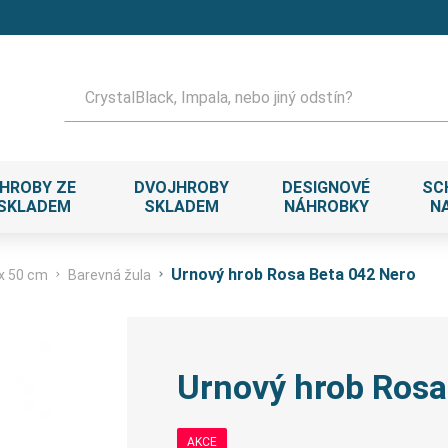
Hledat
HROBY ZE
DVOJHROBY
DESIGNOVÉ
SC
 SKLADEM
SKLADEM
NÁHROBKY
N
Urnový hrob Rosa Beta 042 Nero
 x 50 cm
Barevná žula
Urnový hrob Rosa
AKCE