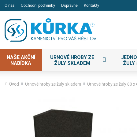
O nás
Obchodní podmínky
Dopravné
Kontakty
NAŠE AKČNÍ
URNOVÉ HROBY ZE
JEDNO
NABÍDKA
ŽULY SKLADEM
ŽULY
Úvod
Urnové hroby ze žuly skladem
Urnové hroby ze žuly 80 x