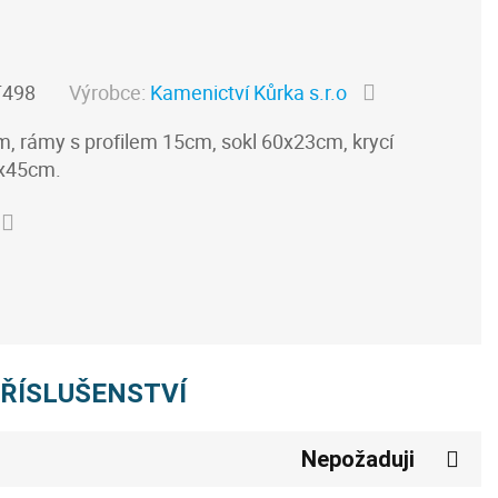
T498
Výrobce:
Kamenictví Kůrka s.r.o
 rámy s profilem 15cm, sokl 60x23cm, krycí
4x45cm.
PŘÍSLUŠENSTVÍ
Nepožaduji