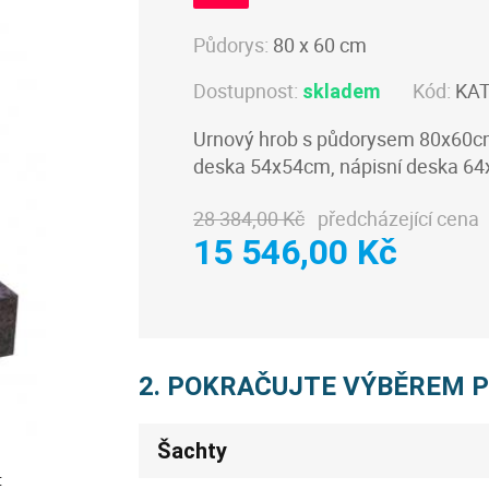
Půdorys:
80 x 60 cm
Dostupnost:
Kód:
KA
skladem
Urnový hrob s půdorysem 80x60cm,
deska 54x54cm, nápisní deska 6
28 384,00 Kč
předcházející cena
15 546,00 Kč
2. POKRAČUJTE VÝBĚREM 
Šachty
: