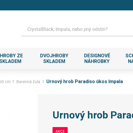
Hledat
HROBY ZE
DVOJHROBY
DESIGNOVÉ
SC
 SKLADEM
SKLADEM
NÁHROBKY
N
 60 cm
Barevná žula
Urnový hrob Paradiso úkos Impala
Urnový hrob Para
AKCE