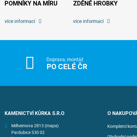
POMNÍKY NA MÍRU
ZDĚNÉ HROBKY
více informací
více informací
Doprava, montáž
PO CELÉ ČR
KAMENICTVÍ KŮRKA S.R.O
O NAKUPOV
Milheimova 2813
(mapa)
Kompletní kont
Pardubice 530 02
Obchodní podm