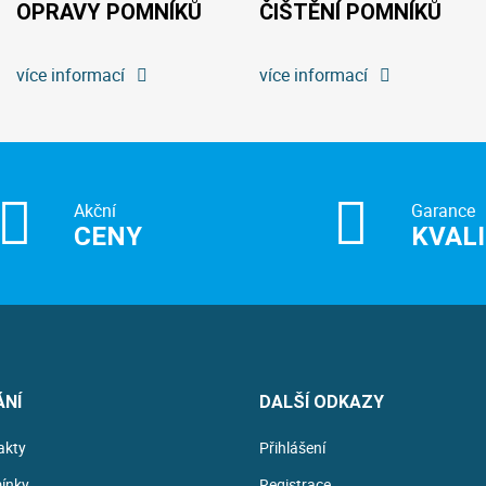
OPRAVY POMNÍKŮ
ČIŠTĚNÍ POMNÍKŮ
více informací
více informací
Akční
Garance
CENY
KVAL
ÁNÍ
DALŠÍ ODKAZY
akty
Přihlášení
ínky
Registrace