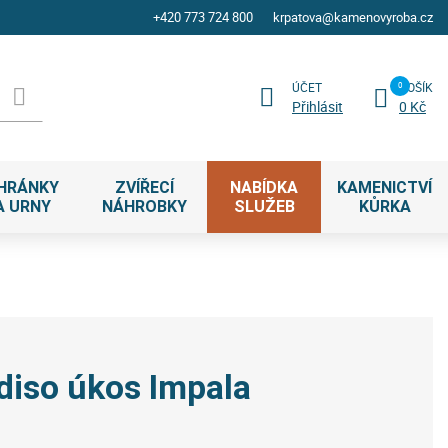
+420 773 724 800
krpatova@kamenovyroba.cz
ÚČET
KOŠÍK
Přihlásit
0 Kč
HRÁNKY
ZVÍŘECÍ
NABÍDKA
KAMENICTVÍ
A URNY
NÁHROBKY
SLUŽEB
KŮRKA
diso úkos Impala