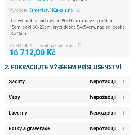
Výrobce:
Kamenictví Kůrka s.r.o
Urnový hrob s půdorysem 80x60cm, rámy s profilem
15cm, sokl 60x23cm, krycí deska 54x54cm, nápisní deska
65x45cm.
31 852,00 Kč
předcházející cena
16 712,00 Kč
2. POKRAČUJTE VÝBĚREM PŘÍSLUŠENSTVÍ
Šachty
Nepožaduji
Vázy
Nepožaduji
Lucerny
Nepožaduji
Fotky a graverace
Nepožaduji