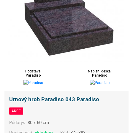
Podstava:
Nápisní deska:
Paradiso
Paradiso
Urnový hrob Paradiso 043 Paradiso
AKCE
Půdorys:
80 x 60 cm
Dostupnost:
Kód:
KAT388
skladem