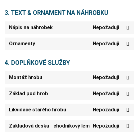
3. TEXT & ORNAMENT NA NÁHROBKU
Nápis na náhrobek
Nepožaduji
Ornamenty
Nepožaduji
4. DOPLŇKOVÉ SLUŽBY
Montáž hrobu
Nepožaduji
Základ pod hrob
Nepožaduji
Likvidace starého hrobu
Nepožaduji
Základová deska - chodníkový lem
Nepožaduji