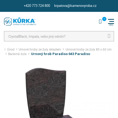
+420 773 724 800
krpatova@kamenovyroba.cz
Hledat
Úvod
Urnové hroby ze žuly skladem
Urnové hroby ze žuly 80 x 60 cm
Barevná žula
Urnový hrob Paradiso 043 Paradiso