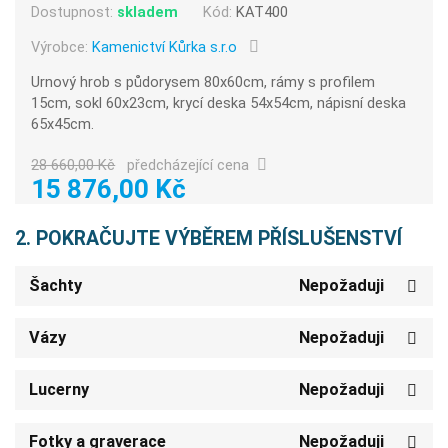
Dostupnost:
skladem
Kód:
KAT400
Výrobce:
Kamenictví Kůrka s.r.o
Urnový hrob s půdorysem 80x60cm, rámy s profilem
15cm, sokl 60x23cm, krycí deska 54x54cm, nápisní deska
65x45cm.
28 660,00 Kč
předcházející cena
15 876,00 Kč
2. POKRAČUJTE VÝBĚREM PŘÍSLUŠENSTVÍ
Šachty
Nepožaduji
Vázy
Nepožaduji
Lucerny
Nepožaduji
Fotky a graverace
Nepožaduji