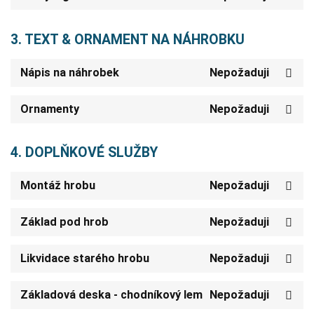
3. TEXT & ORNAMENT NA NÁHROBKU
Nápis na náhrobek
Nepožaduji
Ornamenty
Nepožaduji
4. DOPLŇKOVÉ SLUŽBY
Montáž hrobu
Nepožaduji
Základ pod hrob
Nepožaduji
Likvidace starého hrobu
Nepožaduji
Základová deska - chodníkový lem
Nepožaduji