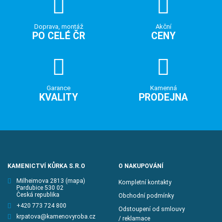
Doprava, montáž
Akční
PO CELÉ ČR
CENY
Garance
Kamenná
KVALITY
PRODEJNA
KAMENICTVÍ KŮRKA S.R.O
O NAKUPOVÁNÍ
Milheimova 2813
(mapa)
Kompletní kontakty
Pardubice 530 02
Česká republika
Obchodní podmínky
+420 773 724 800
Odstoupení od smlouvy
krpatova@kamenovyroba.cz
/ reklamace