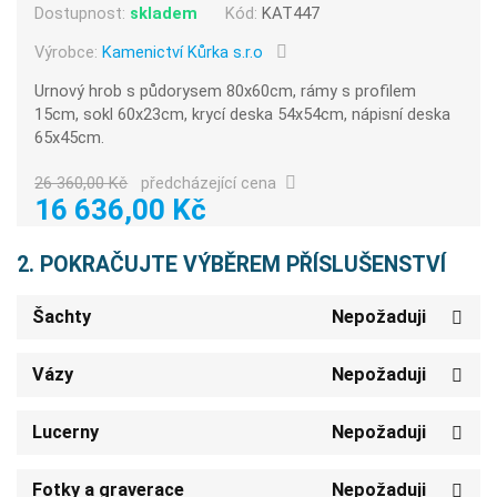
Dostupnost:
skladem
Kód:
KAT447
Výrobce:
Kamenictví Kůrka s.r.o
Urnový hrob s půdorysem 80x60cm, rámy s profilem
15cm, sokl 60x23cm, krycí deska 54x54cm, nápisní deska
65x45cm.
26 360,00 Kč
předcházející cena
16 636,00 Kč
2. POKRAČUJTE VÝBĚREM PŘÍSLUŠENSTVÍ
Šachty
Nepožaduji
Vázy
Nepožaduji
Lucerny
Nepožaduji
Fotky a graverace
Nepožaduji