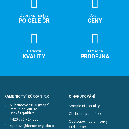
Doprava, montáž
Akční
PO CELÉ ČR
CENY
Garance
Kamenná
KVALITY
PRODEJNA
KAMENICTVÍ KŮRKA S.R.O
O NAKUPOVÁNÍ
Milheimova 2813
(mapa)
Kompletní kontakty
Pardubice 530 02
Česká republika
Obchodní podmínky
+420 773 724 800
Odstoupení od smlouvy
krpatova@kamenovyroba.cz
/ reklamace