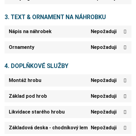
3. TEXT & ORNAMENT NA NÁHROBKU
Nápis na náhrobek
Nepožaduji
Ornamenty
Nepožaduji
4. DOPLŇKOVÉ SLUŽBY
Montáž hrobu
Nepožaduji
Základ pod hrob
Nepožaduji
Likvidace starého hrobu
Nepožaduji
Základová deska - chodníkový lem
Nepožaduji