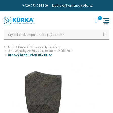
+420 773 724 800
krpatova@kamenovyroba.cz
Hledat
Úvod
Urnové hroby ze žuly skladem
Urnové hroby ze žuly 80 x 60 cm
Světlá žula
Urnový hrob Orion 047 Orion