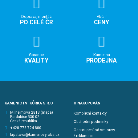
Doprava, montáž
Akční
PO CELÉ ČR
CENY
Garance
Kamenná
KVALITY
PRODEJNA
KAMENICTVÍ KŮRKA S.R.O
O NAKUPOVÁNÍ
Milheimova 2813
(mapa)
Kompletní kontakty
Pardubice 530 02
Česká republika
Obchodní podmínky
+420 773 724 800
Odstoupení od smlouvy
krpatova@kamenovyroba.cz
/ reklamace