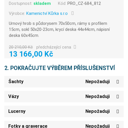
Dostupnost:
skladem
Kód:
PRO_CZ-684_812
Výrobce:
Kamenictví Kůrka s.r.o
Urnový hrob s půdorysem 70x50cm, rámy s profilem
15cm, sokl 50x20-23cm, krycí deska 44x44cm, nápisní
deska 60x45cm.
20 210,00 Kč
předcházející cena
13 166,00 Kč
2. POKRAČUJTE VÝBĚREM PŘÍSLUŠENSTVÍ
Šachty
Nepožaduji
Vázy
Nepožaduji
Lucerny
Nepožaduji
Fotky a graverace
Nepožaduji