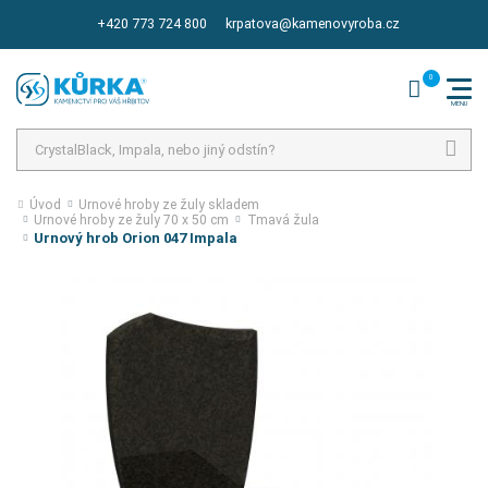
+420 773 724 800
krpatova@kamenovyroba.cz
Hledat
Úvod
Urnové hroby ze žuly skladem
Urnové hroby ze žuly 70 x 50 cm
Tmavá žula
Urnový hrob Orion 047 Impala