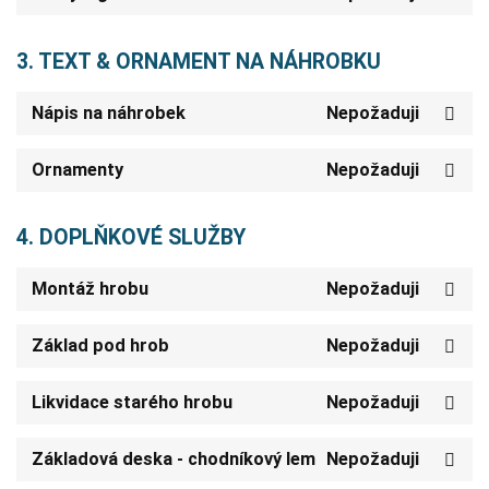
3. TEXT & ORNAMENT NA NÁHROBKU
Nápis na náhrobek
Nepožaduji
Ornamenty
Nepožaduji
4. DOPLŇKOVÉ SLUŽBY
Montáž hrobu
Nepožaduji
Základ pod hrob
Nepožaduji
Likvidace starého hrobu
Nepožaduji
Základová deska - chodníkový lem
Nepožaduji