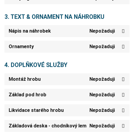
3. TEXT & ORNAMENT NA NÁHROBKU
Nápis na náhrobek
Nepožaduji
Ornamenty
Nepožaduji
4. DOPLŇKOVÉ SLUŽBY
Montáž hrobu
Nepožaduji
Základ pod hrob
Nepožaduji
Likvidace starého hrobu
Nepožaduji
Základová deska - chodníkový lem
Nepožaduji