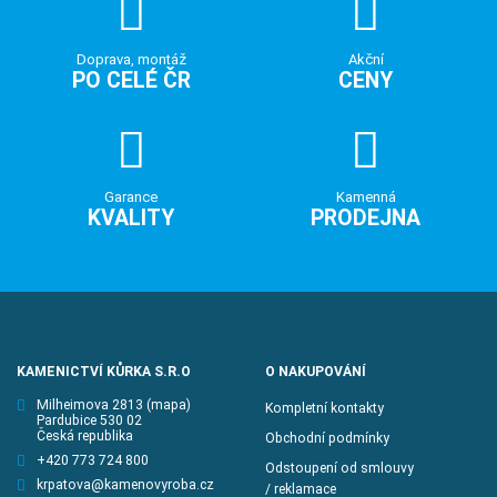
Doprava, montáž
Akční
PO CELÉ ČR
CENY
Garance
Kamenná
KVALITY
PRODEJNA
KAMENICTVÍ KŮRKA S.R.O
O NAKUPOVÁNÍ
Milheimova 2813
(mapa)
Kompletní kontakty
Pardubice 530 02
Česká republika
Obchodní podmínky
+420 773 724 800
Odstoupení od smlouvy
krpatova@kamenovyroba.cz
/ reklamace