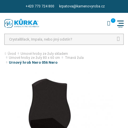
+420 773 724 800
krpatova@kamenovyroba.cz
Hledat
Úvod
Urnové hroby ze žuly skladem
Urnové hroby ze žuly 80 x 60 cm
Tmavá žula
Urnový hrob Nero 056 Nero