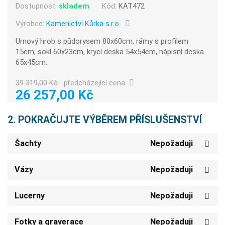
Dostupnost:
skladem
Kód:
KAT472
Výrobce:
Kamenictví Kůrka s.r.o
Urnový hrob s půdorysem 80x60cm, rámy s profilem
15cm, sokl 60x23cm, krycí deska 54x54cm, nápisní deska
65x45cm.
39 319,00 Kč
předcházející cena
26 257,00 Kč
2. POKRAČUJTE VÝBĚREM PŘÍSLUŠENSTVÍ
Šachty
Nepožaduji
Vázy
Nepožaduji
Lucerny
Nepožaduji
Fotky a graverace
Nepožaduji