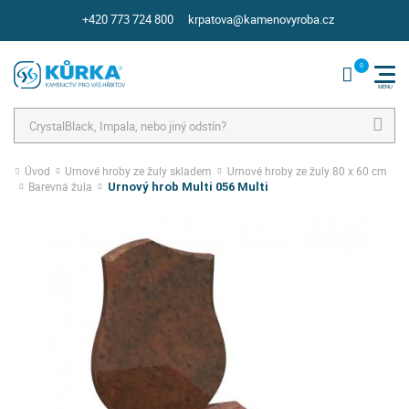
+420 773 724 800
krpatova@kamenovyroba.cz
Hledat
Úvod
Urnové hroby ze žuly skladem
Urnové hroby ze žuly 80 x 60 cm
Barevná žula
Urnový hrob Multi 056 Multi