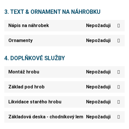
3. TEXT & ORNAMENT NA NÁHROBKU
Nápis na náhrobek
Nepožaduji
Ornamenty
Nepožaduji
4. DOPLŇKOVÉ SLUŽBY
Montáž hrobu
Nepožaduji
Základ pod hrob
Nepožaduji
Likvidace starého hrobu
Nepožaduji
Základová deska - chodníkový lem
Nepožaduji