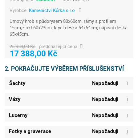
Výrobce:
Kamenictví Kůrka s.r.o
Urnový hrob s půdorysem 80x60cm, rámy s profilem
15cm, sokl 60x23cm, krycí deska 54x54cm, nápisní deska
65x45cm.
25 959,00 Kč
předcházející cena
17 388,00 Kč
2. POKRAČUJTE VÝBĚREM PŘÍSLUŠENSTVÍ
Šachty
Nepožaduji
Vázy
Nepožaduji
Lucerny
Nepožaduji
Fotky a graverace
Nepožaduji