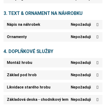
3. TEXT & ORNAMENT NA NÁHROBKU
Nápis na náhrobek
Nepožaduji
Ornamenty
Nepožaduji
4. DOPLŇKOVÉ SLUŽBY
Montáž hrobu
Nepožaduji
Základ pod hrob
Nepožaduji
Likvidace starého hrobu
Nepožaduji
Základová deska - chodníkový lem
Nepožaduji