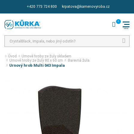
+420 773 724 800
krpatova@kamenovyroba.cz
Hledat
Úvod
Urnové hroby ze žuly skladem
Urnové hroby ze žuly 80 x 60 cm
Barevná žula
Urnový hrob Multi 043 Impala