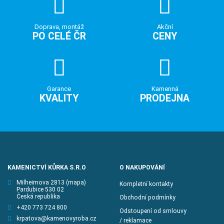
Doprava, montáž
Akční
PO CELÉ ČR
CENY
Garance
Kamenná
KVALITY
PRODEJNA
KAMENICTVÍ KŮRKA S.R.O
O NAKUPOVÁNÍ
Milheimova 2813
(mapa)
Kompletní kontakty
Pardubice 530 02
Česká republika
Obchodní podmínky
+420 773 724 800
Odstoupení od smlouvy
krpatova@kamenovyroba.cz
/ reklamace