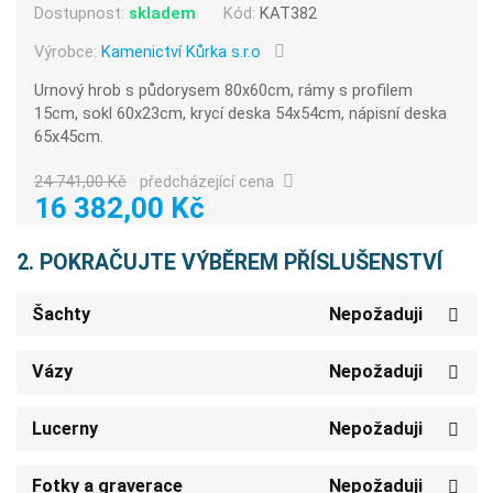
Dostupnost:
skladem
Kód:
KAT382
Výrobce:
Kamenictví Kůrka s.r.o
Urnový hrob s půdorysem 80x60cm, rámy s profilem
15cm, sokl 60x23cm, krycí deska 54x54cm, nápisní deska
65x45cm.
24 741,00 Kč
předcházející cena
16 382,00 Kč
2. POKRAČUJTE VÝBĚREM PŘÍSLUŠENSTVÍ
Šachty
Nepožaduji
Vázy
Nepožaduji
Lucerny
Nepožaduji
Fotky a graverace
Nepožaduji