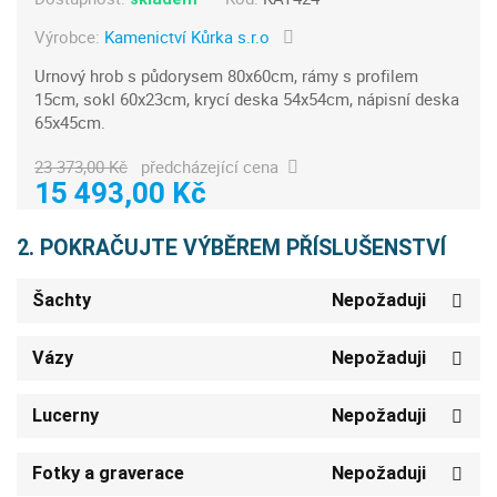
Výrobce:
Kamenictví Kůrka s.r.o
Urnový hrob s půdorysem 80x60cm, rámy s profilem
15cm, sokl 60x23cm, krycí deska 54x54cm, nápisní deska
65x45cm.
23 373,00 Kč
předcházející cena
15 493,00 Kč
2. POKRAČUJTE VÝBĚREM PŘÍSLUŠENSTVÍ
Šachty
Nepožaduji
Vázy
Nepožaduji
Lucerny
Nepožaduji
Fotky a graverace
Nepožaduji