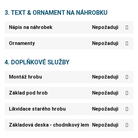
3. TEXT & ORNAMENT NA NÁHROBKU
Nápis na náhrobek
Nepožaduji
Ornamenty
Nepožaduji
4. DOPLŇKOVÉ SLUŽBY
Montáž hrobu
Nepožaduji
Základ pod hrob
Nepožaduji
Likvidace starého hrobu
Nepožaduji
Základová deska - chodníkový lem
Nepožaduji