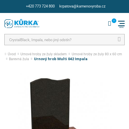
+420 773 724 800
krpatova@kamenovyroba.cz
Hledat
Úvod
Urnové hroby ze žuly skladem
Urnové hroby ze žuly 80 x 60 cm
Barevná žula
Urnový hrob Multi 042 Impala