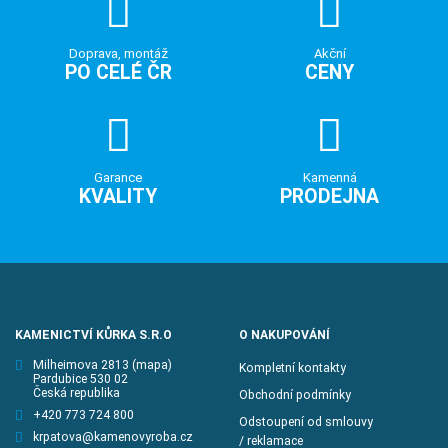
Doprava, montáž
Akční
PO CELÉ ČR
CENY
Garance
Kamenná
KVALITY
PRODEJNA
KAMENICTVÍ KŮRKA S.R.O
O NAKUPOVÁNÍ
Milheimova 2813
(mapa)
Kompletní kontakty
Pardubice 530 02
Česká republika
Obchodní podmínky
+420 773 724 800
Odstoupení od smlouvy
krpatova@kamenovyroba.cz
/ reklamace