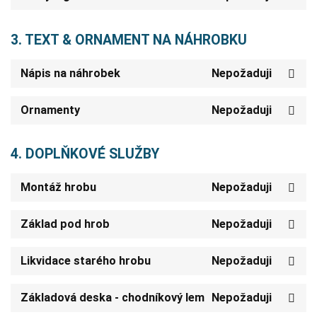
3. TEXT & ORNAMENT NA NÁHROBKU
Nápis na náhrobek
Nepožaduji
Ornamenty
Nepožaduji
4. DOPLŇKOVÉ SLUŽBY
Montáž hrobu
Nepožaduji
Základ pod hrob
Nepožaduji
Likvidace starého hrobu
Nepožaduji
Základová deska - chodníkový lem
Nepožaduji