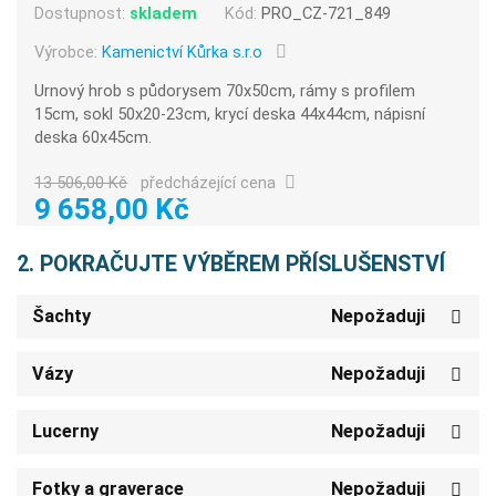
Dostupnost:
skladem
Kód:
PRO_CZ-721_849
Výrobce:
Kamenictví Kůrka s.r.o
Urnový hrob s půdorysem 70x50cm, rámy s profilem
15cm, sokl 50x20-23cm, krycí deska 44x44cm, nápisní
deska 60x45cm.
13 506,00 Kč
předcházející cena
9 658,00 Kč
2. POKRAČUJTE VÝBĚREM PŘÍSLUŠENSTVÍ
Šachty
Nepožaduji
Vázy
Nepožaduji
Lucerny
Nepožaduji
Fotky a graverace
Nepožaduji