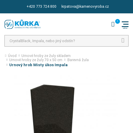
+420 773 724 800
krpatova@kamenovyroba.cz
Hledat
Úvod
Urnové hroby ze žuly skladem
Urnové hroby ze žuly 70 x 50 cm
Barevná žula
Urnový hrob Misty úkos Impala