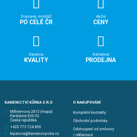
Doprava, montáž
Akční
PO CELÉ ČR
CENY
Garance
Kamenná
KVALITY
PRODEJNA
KAMENICTVÍ KŮRKA S.R.O
O NAKUPOVÁNÍ
Milheimova 2813
(mapa)
Kompletní kontakty
Pardubice 530 02
Česká republika
Obchodní podmínky
+420 773 724 800
Odstoupení od smlouvy
krpatova@kamenovyroba.cz
/ reklamace