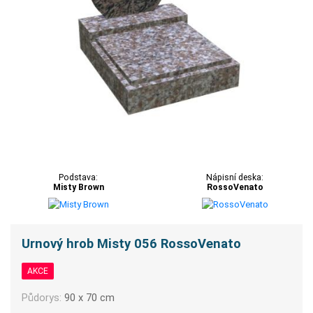
Podstava:
Nápisní deska:
Misty Brown
RossoVenato
Urnový hrob Misty 056 RossoVenato
AKCE
Půdorys:
90 x 70 cm