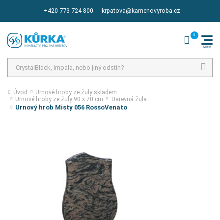
+420 773 724 800
krpatova@kamenovyroba.cz
Hledat
Úvod
Urnové hroby ze žuly skladem
Urnové hroby ze žuly 90 x 70 cm
Barevná žula
Urnový hrob Misty 056 RossoVenato