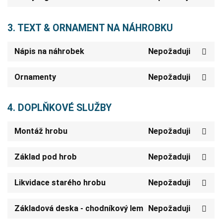
3. TEXT & ORNAMENT NA NÁHROBKU
Nápis na náhrobek
Nepožaduji
Ornamenty
Nepožaduji
4. DOPLŇKOVÉ SLUŽBY
Montáž hrobu
Nepožaduji
Základ pod hrob
Nepožaduji
Likvidace starého hrobu
Nepožaduji
Základová deska - chodníkový lem
Nepožaduji