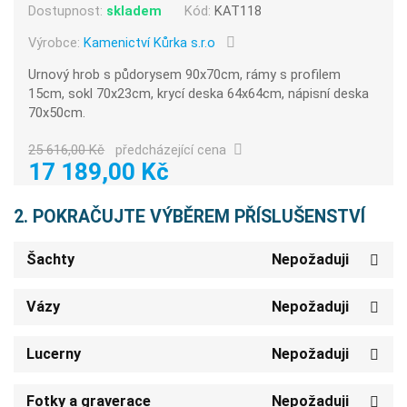
Dostupnost:
skladem
Kód:
KAT118
Výrobce:
Kamenictví Kůrka s.r.o
Urnový hrob s půdorysem 90x70cm, rámy s profilem
15cm, sokl 70x23cm, krycí deska 64x64cm, nápisní deska
70x50cm.
25 616,00 Kč
předcházející cena
17 189,00 Kč
2. POKRAČUJTE VÝBĚREM PŘÍSLUŠENSTVÍ
Šachty
Nepožaduji
Vázy
Nepožaduji
Lucerny
Nepožaduji
Fotky a graverace
Nepožaduji