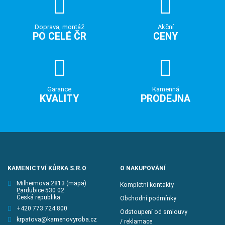
Doprava, montáž
Akční
PO CELÉ ČR
CENY
Garance
Kamenná
KVALITY
PRODEJNA
KAMENICTVÍ KŮRKA S.R.O
O NAKUPOVÁNÍ
Milheimova 2813
(mapa)
Kompletní kontakty
Pardubice 530 02
Česká republika
Obchodní podmínky
+420 773 724 800
Odstoupení od smlouvy
krpatova@kamenovyroba.cz
/ reklamace