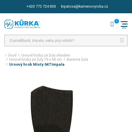
+420 773 724 800
krpatova@kamenovyroba.cz
Hledat
Úvod
Urnové hroby ze žuly skladem
Urnové hroby ze žuly 70 x 50 cm
Barevná žula
Urnový hrob Misty 047 Impala