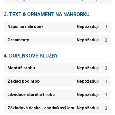
3. TEXT & ORNAMENT NA NÁHROBKU
Nápis na náhrobek
Nepožaduji
Ornamenty
Nepožaduji
4. DOPLŇKOVÉ SLUŽBY
Montáž hrobu
Nepožaduji
Základ pod hrob
Nepožaduji
Likvidace starého hrobu
Nepožaduji
Základová deska - chodníkový lem
Nepožaduji