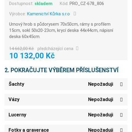
Dostupnost:
skladem
Kód:
PRO_CZ-678_806
Výrobce:
Kamenictví Kůrka s.r.o
Urnový hrob s půdorysem 70x50cm, rámy s profilem
15cm, sokl 50x20-23cm, krycí deska 44x44cm, nápisní
deska 60x45cm.
14 662,00 Kč
předcházející cena
10 132,00 Kč
2. POKRAČUJTE VÝBĚREM PŘÍSLUŠENSTVÍ
Šachty
Nepožaduji
Vázy
Nepožaduji
Lucerny
Nepožaduji
Fotky a graverace
Nepožaduji