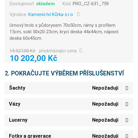
Dostupnost:
skladem
Kód:
PRO_CZ-631_759
Výrobce:
Kamenictví Kůrka s.r.o
Urnový hrob s půdorysem 70x50cm, rámy s profilem
15cm, sokl 50x20-23cm, krycí deska 44x44cm, nápisní
deska 60x45cm.
15 027,00 Kč
předcházející cena
10 202,00 Kč
2. POKRAČUJTE VÝBĚREM PŘÍSLUŠENSTVÍ
Šachty
Nepožaduji
Vázy
Nepožaduji
Lucerny
Nepožaduji
Fotky a graverace
Nepožaduji