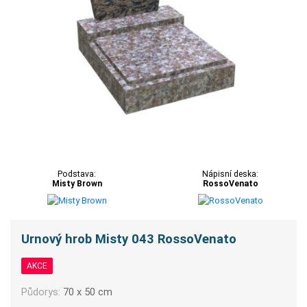
Podstava:
Nápisní deska:
Misty Brown
RossoVenato
Urnový hrob Misty 043 RossoVenato
AKCE
Půdorys:
70 x 50 cm