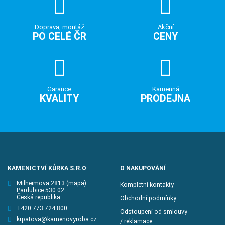
Doprava, montáž
Akční
PO CELÉ ČR
CENY
Garance
Kamenná
KVALITY
PRODEJNA
KAMENICTVÍ KŮRKA S.R.O
O NAKUPOVÁNÍ
Milheimova 2813
(mapa)
Kompletní kontakty
Pardubice 530 02
Česká republika
Obchodní podmínky
+420 773 724 800
Odstoupení od smlouvy
krpatova@kamenovyroba.cz
/ reklamace