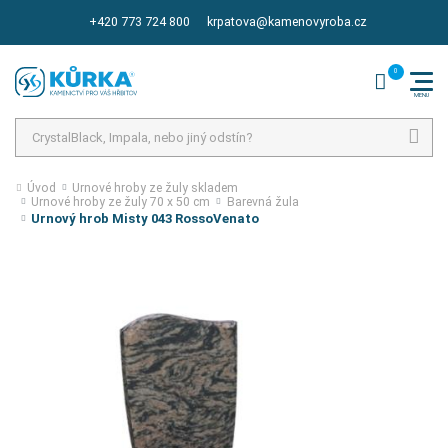
+420 773 724 800
krpatova@kamenovyroba.cz
Hledat
Úvod
Urnové hroby ze žuly skladem
Urnové hroby ze žuly 70 x 50 cm
Barevná žula
Urnový hrob Misty 043 RossoVenato