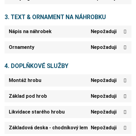
3. TEXT & ORNAMENT NA NÁHROBKU
Nápis na náhrobek
Nepožaduji
Ornamenty
Nepožaduji
4. DOPLŇKOVÉ SLUŽBY
Montáž hrobu
Nepožaduji
Základ pod hrob
Nepožaduji
Likvidace starého hrobu
Nepožaduji
Základová deska - chodníkový lem
Nepožaduji