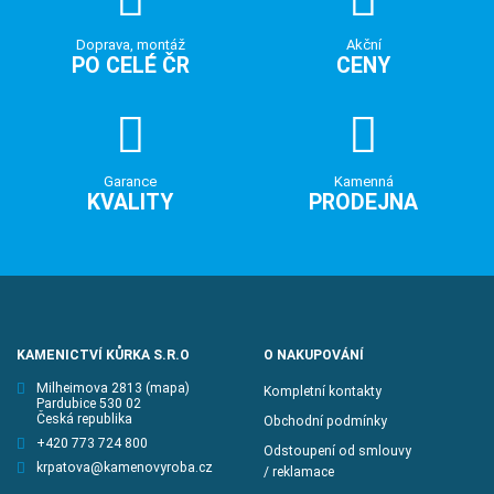
Doprava, montáž
Akční
PO CELÉ ČR
CENY
Garance
Kamenná
KVALITY
PRODEJNA
KAMENICTVÍ KŮRKA S.R.O
O NAKUPOVÁNÍ
Milheimova 2813
(mapa)
Kompletní kontakty
Pardubice 530 02
Česká republika
Obchodní podmínky
+420 773 724 800
Odstoupení od smlouvy
krpatova@kamenovyroba.cz
/ reklamace