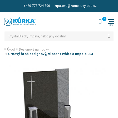
+420 773 724 800
krpatova@kamenovyroba.cz
Hledat
Úvod
Designové náhrobky
Urnový hrob designový, Viscont White a Impala 004