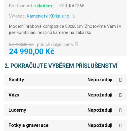
Dostupnost:
skladem
Kód:
KAT365
Výrobce:
Kamenictví Kůrka s.r.o
Moderní hrobová kompozice 80x60cm. Zhotovíme Vám i v
jiné kombinaci odstínů kamene na zakázku.
30 488,00 Kč
předcházející cena
24 990,00 Kč
2. POKRAČUJTE VÝBĚREM PŘÍSLUŠENSTVÍ
Šachty
Nepožaduji
Vázy
Nepožaduji
Lucerny
Nepožaduji
Fotky a graverace
Nepožaduji