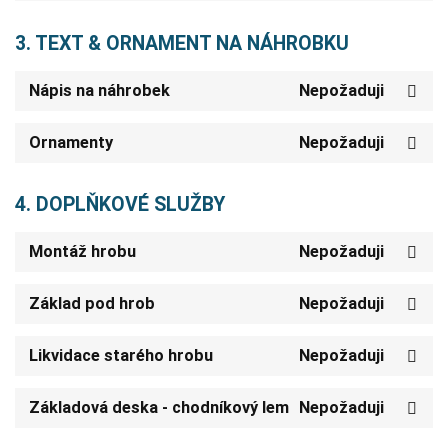
3. TEXT & ORNAMENT NA NÁHROBKU
Nápis na náhrobek
Nepožaduji
Ornamenty
Nepožaduji
4. DOPLŇKOVÉ SLUŽBY
Montáž hrobu
Nepožaduji
Základ pod hrob
Nepožaduji
Likvidace starého hrobu
Nepožaduji
Základová deska - chodníkový lem
Nepožaduji