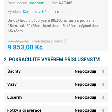
Dostupnost:
skladem
Kód:
KAT485
Výrobce:
Kamenictví Kůrka s.r.o
Urnový hrob s půdorysem 80x60cm, rámy s profilem
15cm, sokl 60x23cm, krycí deska 54x54cm, nápisní deska
65x45cm.
13 137,00 Kč
předcházející cena
9 853,00 Kč
2. POKRAČUJTE VÝBĚREM PŘÍSLUŠENSTVÍ
Šachty
Nepožaduji
Vázy
Nepožaduji
Lucerny
Nepožaduji
Fotky a graverace
Nepožaduji