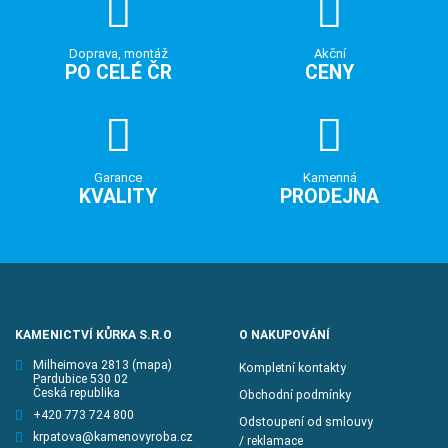
Doprava, montáž
Akční
PO CELÉ ČR
CENY
Garance
Kamenná
KVALITY
PRODEJNA
KAMENICTVÍ KŮRKA S.R.O
O NAKUPOVÁNÍ
Milheimova 2813
(mapa)
Kompletní kontakty
Pardubice 530 02
Česká republika
Obchodní podmínky
+420 773 724 800
Odstoupení od smlouvy
krpatova@kamenovyroba.cz
/ reklamace