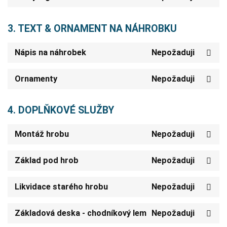
3. TEXT & ORNAMENT NA NÁHROBKU
Nápis na náhrobek
Nepožaduji
Ornamenty
Nepožaduji
4. DOPLŇKOVÉ SLUŽBY
Montáž hrobu
Nepožaduji
Základ pod hrob
Nepožaduji
Likvidace starého hrobu
Nepožaduji
Základová deska - chodníkový lem
Nepožaduji