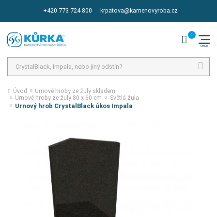
+420 773 724 800
krpatova@kamenovyroba.cz
Hledat
Úvod
Urnové hroby ze žuly skladem
Urnové hroby ze žuly 80 x 60 cm
Světlá žula
Urnový hrob CrystalBlack úkos Impala