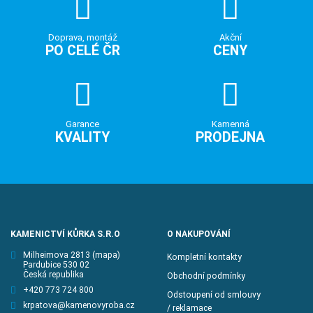
Doprava, montáž
Akční
PO CELÉ ČR
CENY
Garance
Kamenná
KVALITY
PRODEJNA
KAMENICTVÍ KŮRKA S.R.O
O NAKUPOVÁNÍ
Milheimova 2813
(mapa)
Kompletní kontakty
Pardubice 530 02
Česká republika
Obchodní podmínky
+420 773 724 800
Odstoupení od smlouvy
krpatova@kamenovyroba.cz
/ reklamace