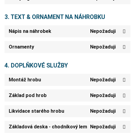
3. TEXT & ORNAMENT NA NÁHROBKU
Nápis na náhrobek
Nepožaduji
Ornamenty
Nepožaduji
4. DOPLŇKOVÉ SLUŽBY
Montáž hrobu
Nepožaduji
Základ pod hrob
Nepožaduji
Likvidace starého hrobu
Nepožaduji
Základová deska - chodníkový lem
Nepožaduji