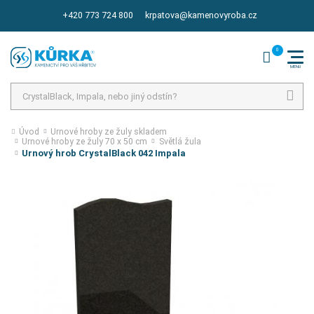
+420 773 724 800
krpatova@kamenovyroba.cz
Hledat
Úvod
Urnové hroby ze žuly skladem
Urnové hroby ze žuly 70 x 50 cm
Světlá žula
Urnový hrob CrystalBlack 042 Impala