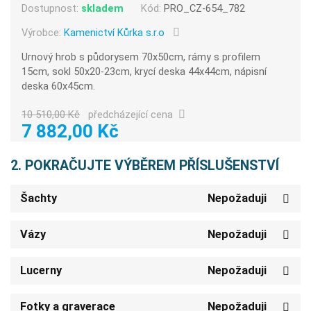
Dostupnost:
skladem
Kód:
PRO_CZ-654_782
Výrobce:
Kamenictví Kůrka s.r.o
Urnový hrob s půdorysem 70x50cm, rámy s profilem
15cm, sokl 50x20-23cm, krycí deska 44x44cm, nápisní
deska 60x45cm.
10 510,00 Kč
předcházející cena
7 882,00 Kč
2. POKRAČUJTE VÝBĚREM PŘÍSLUŠENSTVÍ
Šachty
Nepožaduji
Vázy
Nepožaduji
Lucerny
Nepožaduji
Fotky a graverace
Nepožaduji