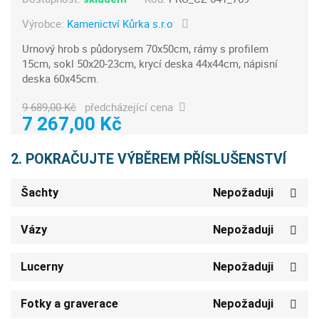
Výrobce:
Kamenictví Kůrka s.r.o
Urnový hrob s půdorysem 70x50cm, rámy s profilem
15cm, sokl 50x20-23cm, krycí deska 44x44cm, nápisní
deska 60x45cm.
9 689,00 Kč
předcházející cena
7 267,00 Kč
2. POKRAČUJTE VÝBĚREM PŘÍSLUŠENSTVÍ
Šachty
Nepožaduji
Vázy
Nepožaduji
Lucerny
Nepožaduji
Fotky a graverace
Nepožaduji