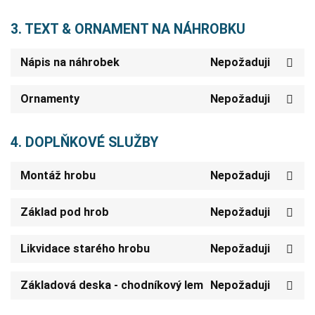
3. TEXT & ORNAMENT NA NÁHROBKU
Nápis na náhrobek
Nepožaduji
Ornamenty
Nepožaduji
4. DOPLŇKOVÉ SLUŽBY
Montáž hrobu
Nepožaduji
Základ pod hrob
Nepožaduji
Likvidace starého hrobu
Nepožaduji
Základová deska - chodníkový lem
Nepožaduji