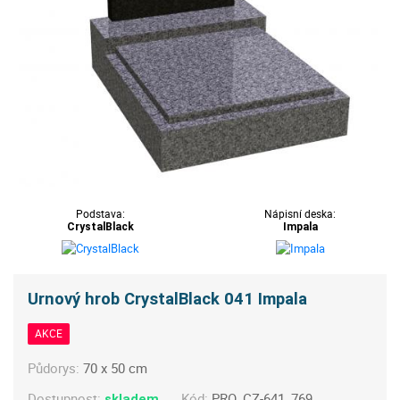
Podstava:
Nápisní deska:
CrystalBlack
Impala
Urnový hrob CrystalBlack 041 Impala
AKCE
Půdorys:
70 x 50 cm
Dostupnost:
Kód:
PRO_CZ-641_769
skladem