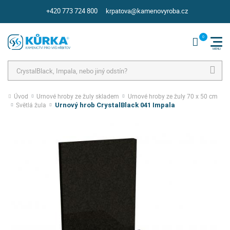
+420 773 724 800
krpatova@kamenovyroba.cz
Hledat
Úvod
Urnové hroby ze žuly skladem
Urnové hroby ze žuly 70 x 50 cm
Světlá žula
Urnový hrob CrystalBlack 041 Impala