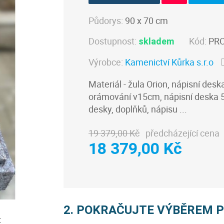
Půdorys:
90 x 70 cm
Dostupnost:
Kód:
PRO
skladem
Výrobce:
Kamenictví Kůrka s.r.o
Materiál - žula Orion, nápisní de
orámování v15cm, nápisní deska 5
desky, doplňků, nápisu ...
19 379,00 Kč
předcházející cena
18 379,00 Kč
2. POKRAČUJTE VÝBĚREM 
: