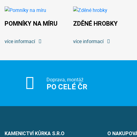
POMNÍKY NA MÍRU
ZDĚNÉ HROBKY
více informací
více informací
Doprava, montáž
PO CELÉ ČR
KAMENICTVÍ KŮRKA S.R.O
O NAKUPOV