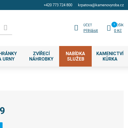
+420 773 724 800
krpatova@kamenovyroba.cz
ÚČET
KOŠÍK
Přihlásit
0 Kč
HRÁNKY
ZVÍŘECÍ
NABÍDKA
KAMENICTVÍ
A URNY
NÁHROBKY
SLUŽEB
KŮRKA
79