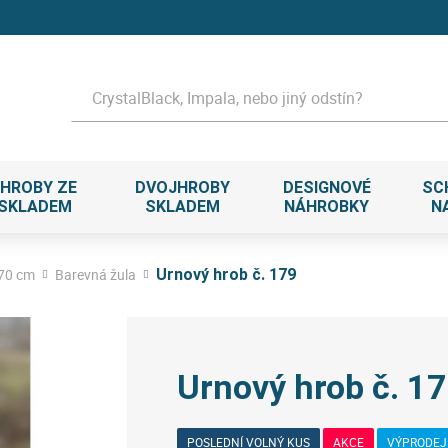
Hledat
HROBY ZE
DVOJHROBY
DESIGNOVÉ
SC
 SKLADEM
SKLADEM
NÁHROBKY
N
 70 cm
Barevná žula
Urnový hrob č. 179
Urnový hrob č. 1
POSLEDNÍ VOLNÝ KUS
AKCE
VÝPRODEJ