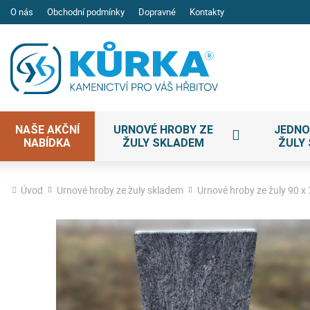
O nás
Obchodní podmínky
Dopravné
Kontakty
NAŠE AKČNÍ
URNOVÉ HROBY ZE
JEDNO
NABÍDKA
ŽULY SKLADEM
ŽULY
Úvod
Urnové hroby ze žuly skladem
Urnové hroby ze žuly 90 x