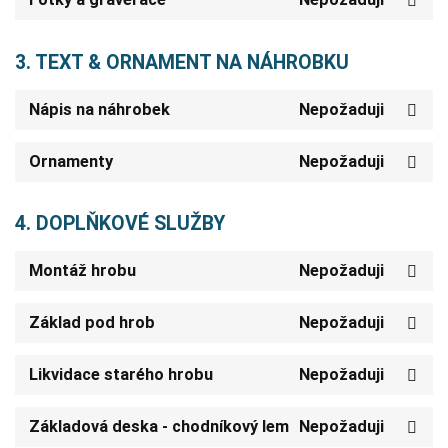
3. TEXT & ORNAMENT NA NÁHROBKU
Nápis na náhrobek
Nepožaduji
Ornamenty
Nepožaduji
4. DOPLŇKOVÉ SLUŽBY
Montáž hrobu
Nepožaduji
Základ pod hrob
Nepožaduji
Likvidace starého hrobu
Nepožaduji
Základová deska - chodníkový lem
Nepožaduji