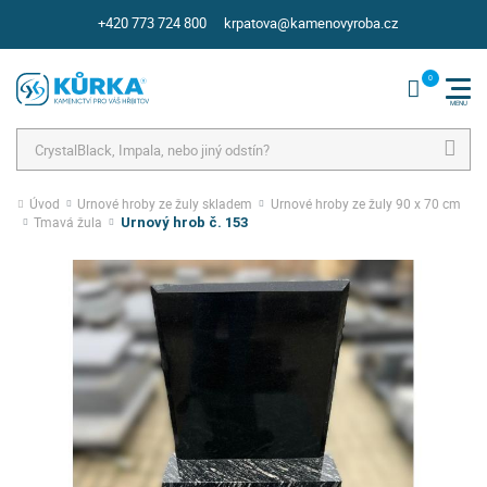
+420 773 724 800
krpatova@kamenovyroba.cz
Hledat
Úvod
Urnové hroby ze žuly skladem
Urnové hroby ze žuly 90 x 70 cm
Tmavá žula
Urnový hrob č. 153