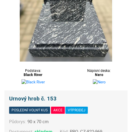
Podstava:
Nápisní deska:
Black River
Nero
Urnový hrob č. 153
POSLEDNÍ VOLNÝ KUS
AKCE
VÝPRODEJ
Půdorys:
90 x 70 cm
Dostupnost:
Kód:
PRO_CZ-822-969
skladem