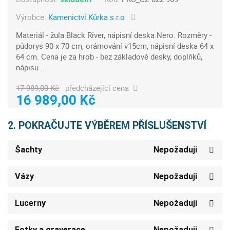
Výrobce:
Kamenictví Kůrka s.r.o
Materiál - žula Black River, nápisní deska Nero. Rozměry -
půdorys 90 x 70 cm, orámování v15cm, nápisní deska 64 x
64 cm. Cena je za hrob - bez základové desky, doplňků,
nápisu ...
17 989,00 Kč
předcházející cena
16 989,00 Kč
2. POKRAČUJTE VÝBĚREM PŘÍSLUŠENSTVÍ
Šachty
Nepožaduji
Vázy
Nepožaduji
Lucerny
Nepožaduji
Fotky a graverace
Nepožaduji