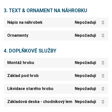
3. TEXT & ORNAMENT NA NÁHROBKU
Nápis na náhrobek
Nepožaduji
Ornamenty
Nepožaduji
4. DOPLŇKOVÉ SLUŽBY
Montáž hrobu
Nepožaduji
Základ pod hrob
Nepožaduji
Likvidace starého hrobu
Nepožaduji
Základová deska - chodníkový lem
Nepožaduji