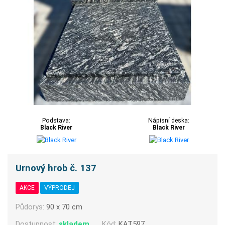
Podstava:
Nápisní deska:
Black River
Black River
Urnový hrob č. 137
AKCE
VÝPRODEJ
Půdorys:
90 x 70 cm
Dostupnost:
skladem
Kód:
KAT597