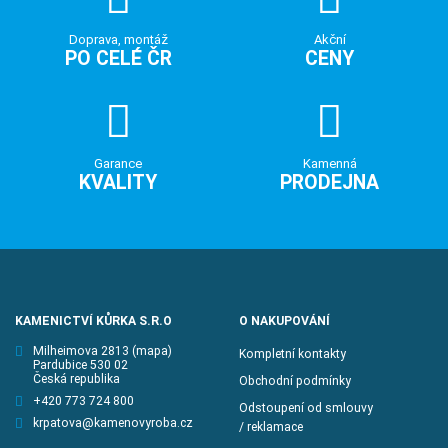
Doprava, montáž
Akční
PO CELÉ ČR
CENY
Garance
Kamenná
KVALITY
PRODEJNA
KAMENICTVÍ KŮRKA S.R.O
O NAKUPOVÁNÍ
Milheimova 2813
(mapa)
Kompletní kontakty
Pardubice 530 02
Česká republika
Obchodní podmínky
+420 773 724 800
Odstoupení od smlouvy
krpatova@kamenovyroba.cz
/ reklamace