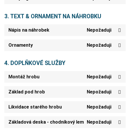
3. TEXT & ORNAMENT NA NÁHROBKU
Nápis na náhrobek
Nepožaduji
Ornamenty
Nepožaduji
4. DOPLŇKOVÉ SLUŽBY
Montáž hrobu
Nepožaduji
Základ pod hrob
Nepožaduji
Likvidace starého hrobu
Nepožaduji
Základová deska - chodníkový lem
Nepožaduji