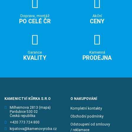
Doprava, montáž
Akční
PO CELÉ ČR
CENY
Garance
Kamenná
KVALITY
PRODEJNA
KAMENICTVÍ KŮRKA S.R.O
O NAKUPOVÁNÍ
Milheimova 2813
(mapa)
Kompletní kontakty
Pardubice 530 02
Česká republika
Obchodní podmínky
+420 773 724 800
Odstoupení od smlouvy
krpatova@kamenovyroba.cz
/ reklamace