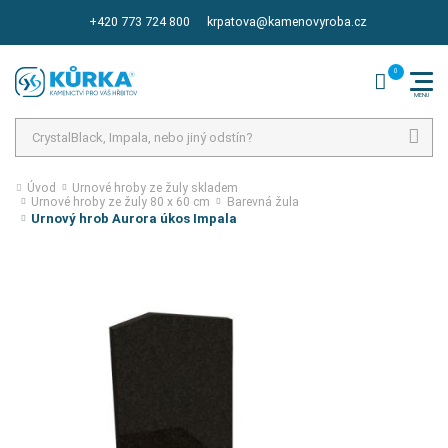
+420 773 724 800
krpatova@kamenovyroba.cz
Hledat
Úvod
Urnové hroby ze žuly skladem
Urnové hroby ze žuly 80 x 60 cm
Barevná žula
Urnový hrob Aurora úkos Impala