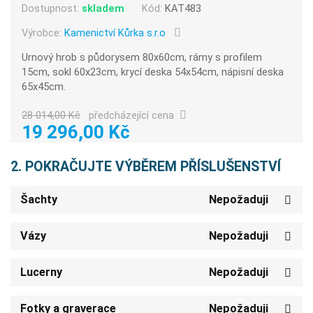
Dostupnost:
skladem
Kód:
KAT483
Výrobce:
Kamenictví Kůrka s.r.o
Urnový hrob s půdorysem 80x60cm, rámy s profilem
15cm, sokl 60x23cm, krycí deska 54x54cm, nápisní deska
65x45cm.
28 014,00 Kč
předcházející cena
19 296,00 Kč
2. POKRAČUJTE VÝBĚREM PŘÍSLUŠENSTVÍ
Šachty
Nepožaduji
Vázy
Nepožaduji
Lucerny
Nepožaduji
Fotky a graverace
Nepožaduji