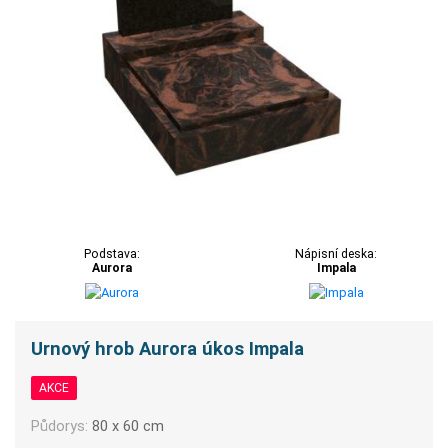
Podstava:
Nápisní deska:
Aurora
Impala
Urnový hrob Aurora úkos Impala
AKCE
Půdorys:
80 x 60 cm