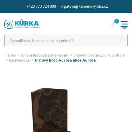
+420 773 724 800
krpatova@kamenovyroba.cz
Hledat
Úvod
Urnové hroby ze žuly skladem
Urnové hroby ze žuly 70 x 50 cm
Barevná žula
Urnový hrob Aurora úkos Aurora