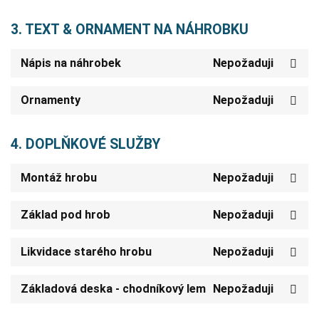
3. TEXT & ORNAMENT NA NÁHROBKU
Nápis na náhrobek
Nepožaduji
Ornamenty
Nepožaduji
4. DOPLŇKOVÉ SLUŽBY
Montáž hrobu
Nepožaduji
Základ pod hrob
Nepožaduji
Likvidace starého hrobu
Nepožaduji
Základová deska - chodníkový lem
Nepožaduji