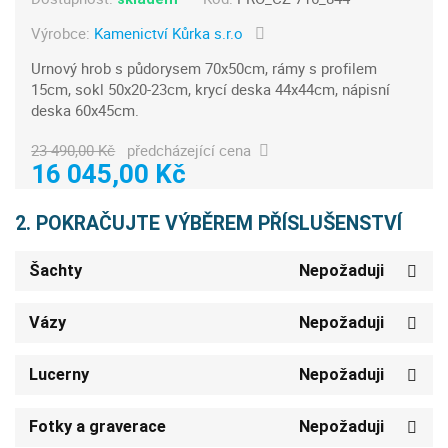
Výrobce:
Kamenictví Kůrka s.r.o
Urnový hrob s půdorysem 70x50cm, rámy s profilem
15cm, sokl 50x20-23cm, krycí deska 44x44cm, nápisní
deska 60x45cm.
23 490,00 Kč
předcházející cena
16 045,00 Kč
2. POKRAČUJTE VÝBĚREM PŘÍSLUŠENSTVÍ
Šachty
Nepožaduji
Vázy
Nepožaduji
Lucerny
Nepožaduji
Fotky a graverace
Nepožaduji