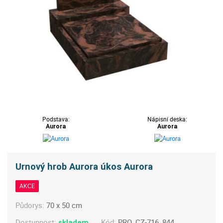
Podstava:
Nápisní deska:
Aurora
Aurora
Urnový hrob Aurora úkos Aurora
AKCE
Půdorys:
70 x 50 cm
Dostupnost:
Kód:
PRO_CZ-716_844
skladem