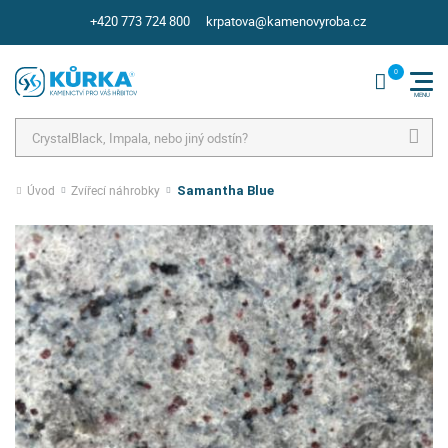
+420 773 724 800
krpatova@kamenovyroba.cz
Hledat
Úvod
Zvířecí náhrobky
Samantha Blue