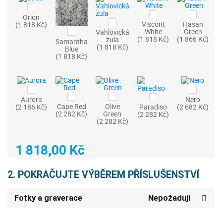
Orion
Viscont
Hasan
(1 818 Kč)
White
Green
Vahlovická
(1 818 Kč)
(1 866 Kč)
žula
Samantha
(1 818 Kč)
Blue
(1 818 Kč)
Aurora
Nero
Cape Red
Olive
(2 186 Kč)
Paradiso
(2 682 Kč)
(2 282 Kč)
Green
(2 282 Kč)
(2 282 Kč)
1 818,00 Kč
2. POKRAČUJTE VÝBĚREM PŘÍSLUŠENSTVÍ
Fotky a graverace
Nepožaduji