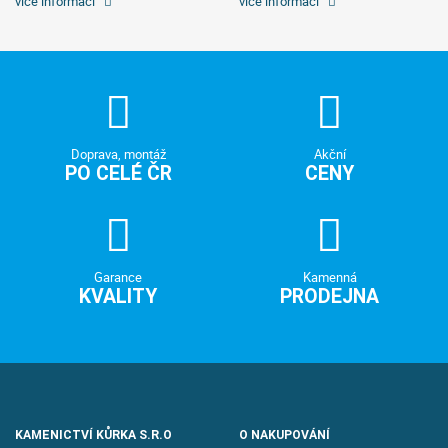
více informací
více informací
Doprava, montáž
Akční
PO CELÉ ČR
CENY
Garance
Kamenná
KVALITY
PRODEJNA
KAMENICTVÍ KŮRKA S.R.O
O NAKUPOVÁNÍ