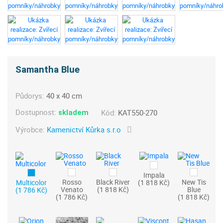
Samantha Blue
Půdorys:
40 x 40 cm
Dostupnost:
Kód:
KAT550-270
skladem
Výrobce:
Kamenictví Kůrka s.r.o
Impala
Rosso
Black River
New Tis
Multicolor
(1 818 Kč)
Venato
(1 818 Kč)
Blue
(1 786 Kč)
(1 786 Kč)
(1 818 Kč)