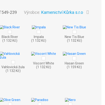
T549-239
Výrobce:
Kamenictví Kůrka s.r.o
Black River
Impala
New Tis Blue
(1 132 Kč)
(1 132 Kč)
(1 132 Kč)
Viscont White
Hasan Green
Vahlovická žula
(1 132 Kč)
(1 159 Kč)
(1 132 Kč)