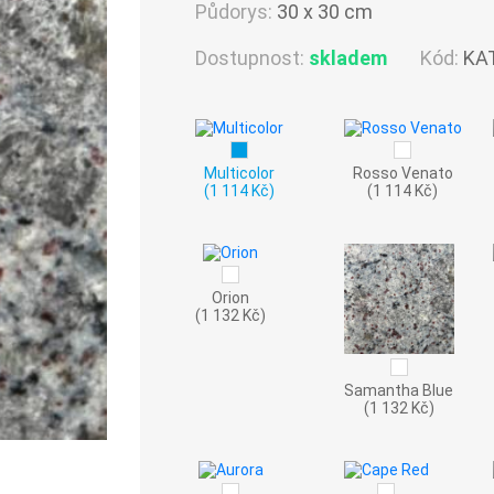
Půdorys:
30 x 30 cm
Dostupnost:
skladem
Kód:
KA
Multicolor
Rosso Venato
(1 114 Kč)
(1 114 Kč)
Orion
(1 132 Kč)
Samantha Blue
(1 132 Kč)