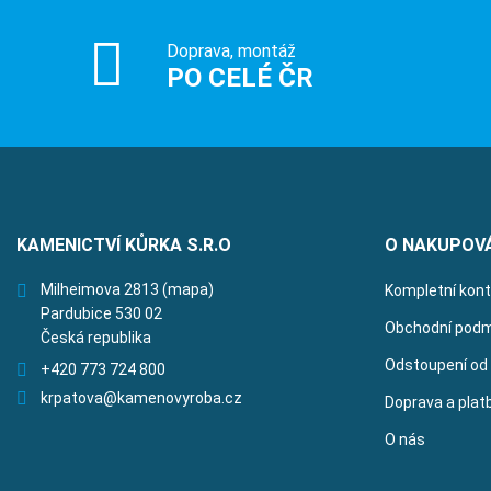
Doprava, montáž
PO CELÉ ČR
KAMENICTVÍ KŮRKA S.R.O
O NAKUPOV
Milheimova 2813
(mapa)
Kompletní kon
Pardubice 530 02
Obchodní podm
Česká republika
Odstoupení od
+420 773 724 800
krpatova@kamenovyroba.cz
Doprava a plat
O nás