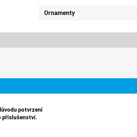
Ornamenty
důvodu potvrzení
 příslušenství.