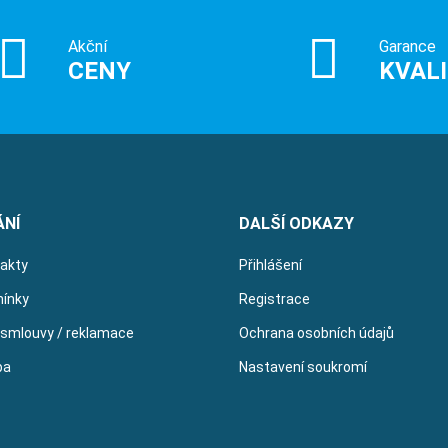
Akční
Garance
CENY
KVAL
ÁNÍ
DALŠÍ ODKAZY
takty
Přihlášení
ínky
Registrace
 smlouvy / reklamace
Ochrana osobních údajů
ba
Nastavení soukromí