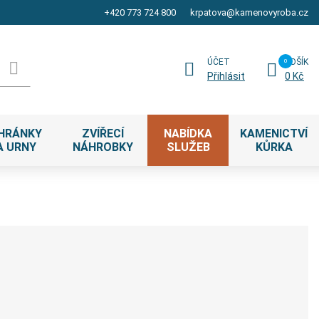
+420 773 724 800
krpatova@kamenovyroba.cz
ÚČET
KOŠÍK
Přihlásit
0 Kč
HRÁNKY
ZVÍŘECÍ
NABÍDKA
KAMENICTVÍ
A URNY
NÁHROBKY
SLUŽEB
KŮRKA