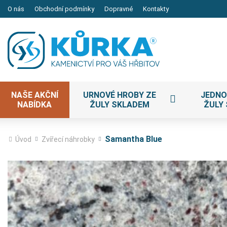
O nás
Obchodní podmínky
Dopravné
Kontakty
NAŠE AKČNÍ
URNOVÉ HROBY ZE
JEDNO
NABÍDKA
ŽULY SKLADEM
ŽULY
Samantha Blue
Úvod
Zvířecí náhrobky