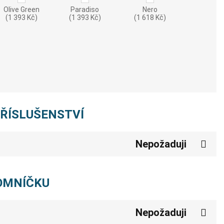
Olive Green
Paradiso
Nero
(1 393 Kč)
(1 393 Kč)
(1 618 Kč)
PŘÍSLUŠENSTVÍ
Nepožaduji
POMNÍČKU
Nepožaduji