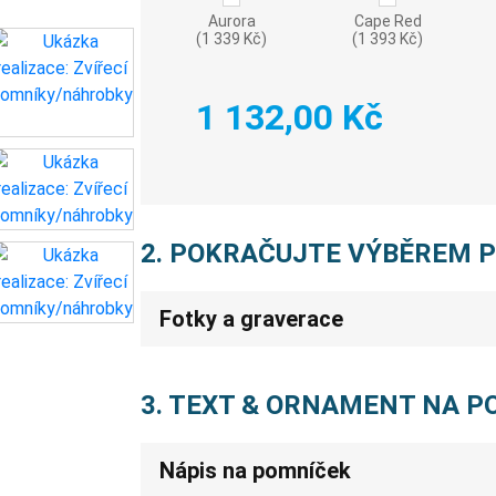
Aurora
Cape Red
(1 339 Kč)
(1 393 Kč)
1 132,00 Kč
2. POKRAČUJTE VÝBĚREM 
Fotky a graverace
3. TEXT & ORNAMENT NA 
Nápis na pomníček