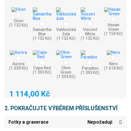
Orion
Hasan
(1 132 Kč)
Green
Samantha
Vahlovická
Viscont
(1 159 Kč)
Blue
žula
White
(1 132 Kč)
(1 132 Kč)
(1 132 Kč)
Aurora
Nero
Cape Red
Olive
(1 339 Kč)
Paradiso
(1 618 Kč)
(1 393 Kč)
Green
(1 393 Kč)
(1 393 Kč)
1 114,00 Kč
2. POKRAČUJTE VÝBĚREM PŘÍSLUŠENSTVÍ
Fotky a graverace
Nepožaduji