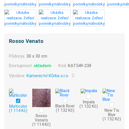
Rosso Venato
Půdorys:
30 x 30 cm
Dostupnost:
skladem
Kód:
KAT549-238
Výrobce:
Kamenictví Kůrka s.r.o
Impala
Black River
Multicolor
(1 132 Kč)
(1 132 Kč)
New Tis
(1 114 Kč)
Blue
Rosso
(1 132 Kč)
Venato
(1 114 Kč)