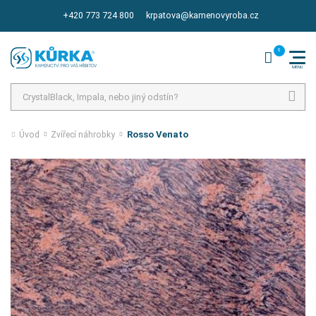
+420 773 724 800
krpatova@kamenovyroba.cz
Hledat
Rosso Venato
Úvod
Zvířecí náhrobky